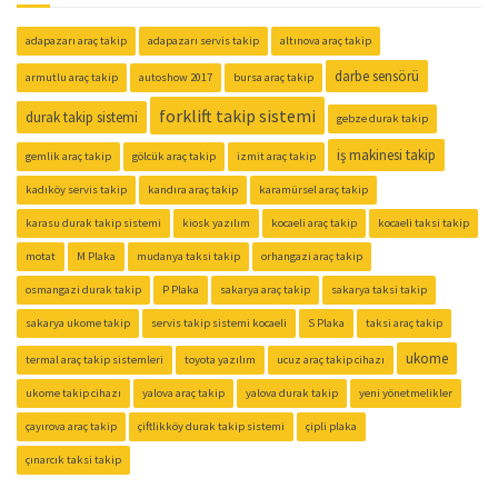
adapazarı araç takip
adapazarı servis takip
altınova araç takip
darbe sensörü
armutlu araç takip
autoshow 2017
bursa araç takip
forklift takip sistemi
durak takip sistemi
gebze durak takip
iş makinesi takip
gemlik araç takip
gölcük araç takip
izmit araç takip
kadıköy servis takip
kandıra araç takip
karamürsel araç takip
karasu durak takip sistemi
kiosk yazılım
kocaeli araç takip
kocaeli taksi takip
motat
M Plaka
mudanya taksi takip
orhangazi araç takip
osmangazi durak takip
P Plaka
sakarya araç takip
sakarya taksi takip
sakarya ukome takip
servis takip sistemi kocaeli
S Plaka
taksi araç takip
ukome
termal araç takip sistemleri
toyota yazılım
ucuz araç takip cihazı
ukome takip cihazı
yalova araç takip
yalova durak takip
yeni yönetmelikler
çayırova araç takip
çiftlikköy durak takip sistemi
çipli plaka
çınarcık taksi takip