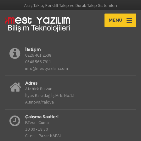
Araç Takip, Forklift Takip ve Durak Takip Sistemleri
MENÜ
İletişim
0226 461 2538
0546 566 7911
info@mestyazilim.com
Adres
Atatürk Bulvarı
İlyas Karadağ İş Mrk. No:15
Altınova/Yalova
Çalışma Saatleri
P.Tesi - Cuma
10:00 - 18:30
C.tesi - Pazar KAPALI