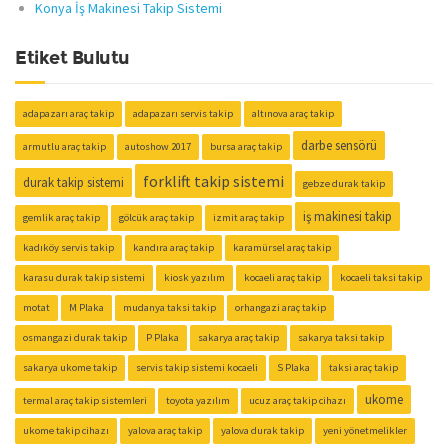
Konya İş Makinesi Takip Sistemi
Etiket Bulutu
adapazarı araç takip
adapazarı servis takip
altınova araç takip
darbe sensörü
armutlu araç takip
autoshow 2017
bursa araç takip
forklift takip sistemi
durak takip sistemi
gebze durak takip
iş makinesi takip
gemlik araç takip
gölcük araç takip
izmit araç takip
kadıköy servis takip
kandıra araç takip
karamürsel araç takip
karasu durak takip sistemi
kiosk yazılım
kocaeli araç takip
kocaeli taksi takip
motat
M Plaka
mudanya taksi takip
orhangazi araç takip
osmangazi durak takip
P Plaka
sakarya araç takip
sakarya taksi takip
sakarya ukome takip
servis takip sistemi kocaeli
S Plaka
taksi araç takip
ukome
termal araç takip sistemleri
toyota yazılım
ucuz araç takip cihazı
ukome takip cihazı
yalova araç takip
yalova durak takip
yeni yönetmelikler