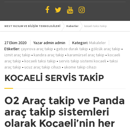
MEST YAZILIM VE BİLİŞİM TEKNOLOJİLERİ
Haberler
kocaeli taksi takip
27 Ekim 2020
Yazar
admin admin
Kategori:
Makaleler
Etiketler:
çayırova araç takip
•
gebze durak takip
•
gölcük araç takip
•
izmit araç takip
•
kandıra araç takip
•
karamürsel araç takip
•
kocaeli
araç takip
•
kocaeli taksi takip
•
servis takip sistemi kocaeli
•
taksi
araç takip
•
ucuz araç takip cihazı
•
ukome takip cihazı
KOCAELİ SERVİS TAKİP
O2 Araç takip ve Panda
araç takip sistemleri
olarak Kocaeli’nin her