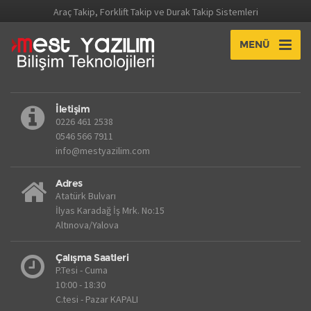
Araç Takip, Forklift Takip ve Durak Takip Sistemleri
MENÜ
İletişim
0226 461 2538
0546 566 7911
info@mestyazilim.com
Adres
Atatürk Bulvarı
İlyas Karadağ İş Mrk. No:15
Altınova/Yalova
Çalışma Saatleri
P.Tesi - Cuma
10:00 - 18:30
C.tesi - Pazar KAPALI