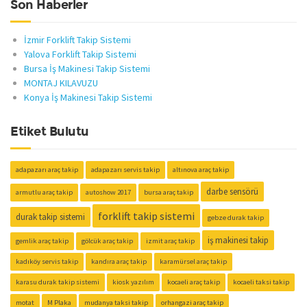
Son Haberler
İzmir Forklift Takip Sistemi
Yalova Forklift Takip Sistemi
Bursa İş Makinesi Takip Sistemi
MONTAJ KILAVUZU
Konya İş Makinesi Takip Sistemi
Etiket Bulutu
adapazarı araç takip
adapazarı servis takip
altınova araç takip
darbe sensörü
armutlu araç takip
autoshow 2017
bursa araç takip
forklift takip sistemi
durak takip sistemi
gebze durak takip
iş makinesi takip
gemlik araç takip
gölcük araç takip
izmit araç takip
kadıköy servis takip
kandıra araç takip
karamürsel araç takip
karasu durak takip sistemi
kiosk yazılım
kocaeli araç takip
kocaeli taksi takip
motat
M Plaka
mudanya taksi takip
orhangazi araç takip