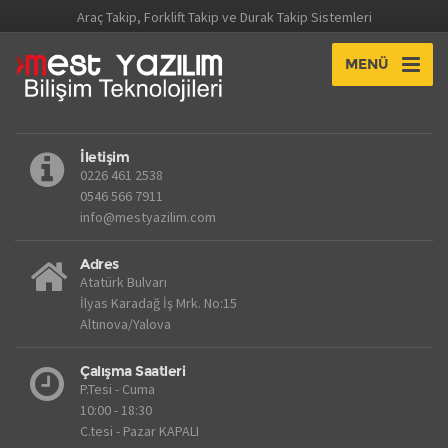
Araç Takip, Forklift Takip ve Durak Takip Sistemleri
MENÜ
İletişim
0226 461 2538
0546 566 7911
info@mestyazilim.com
Adres
Atatürk Bulvarı
İlyas Karadağ İş Mrk. No:15
Altınova/Yalova
Çalışma Saatleri
P.Tesi - Cuma
10:00 - 18:30
C.tesi - Pazar KAPALI