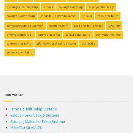
osmangazi durak takip
P Plaka
sakarya araç takip
sakarya taksi takip
sakarya ukome takip
servis takip sistemi kocaeli
S Plaka
taksi araç takip
ukome
termal araç takip sistemleri
toyota yazılım
ucuz araç takip cihazı
ukome takip cihazı
yalova araç takip
yalova durak takip
yeni yönetmelikler
çayırova araç takip
çiftlikköy durak takip sistemi
çipli plaka
çınarcık taksi takip
Son Yazılar
İzmir Forklift Takip Sistemi
Yalova Forklift Takip Sistemi
Bursa İş Makinesi Takip Sistemi
MONTAJ KILAVUZU