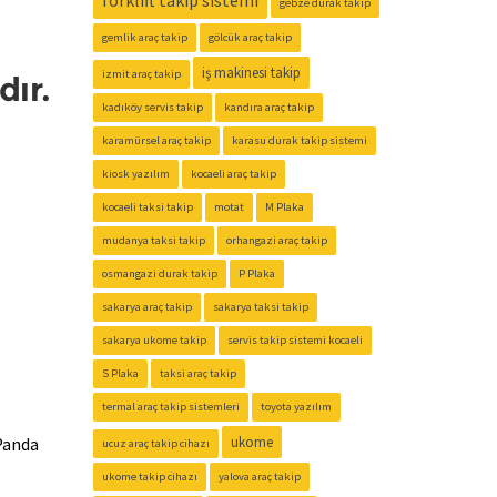
forklift takip sistemi
gebze durak takip
gemlik araç takip
gölcük araç takip
iş makinesi takip
izmit araç takip
dır.
kadıköy servis takip
kandıra araç takip
karamürsel araç takip
karasu durak takip sistemi
kiosk yazılım
kocaeli araç takip
kocaeli taksi takip
motat
M Plaka
mudanya taksi takip
orhangazi araç takip
osmangazi durak takip
P Plaka
sakarya araç takip
sakarya taksi takip
sakarya ukome takip
servis takip sistemi kocaeli
S Plaka
taksi araç takip
termal araç takip sistemleri
toyota yazılım
Panda
ukome
ucuz araç takip cihazı
ukome takip cihazı
yalova araç takip