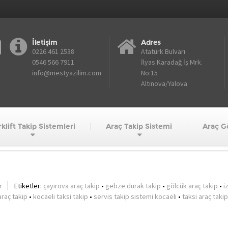
İletişim
Adres
0226 461 2538
Atatürk Bulvarı
0546 566 7911
İlyas Karadağ İş Mrk.
info@mestyazilim.com
No:15
Altınova/Yalova
klift Takip Sistemleri
Araç Takip Sistemi
Araç G
karamürsel araç takip
r
Etiketler:
çayırova araç takip
•
gebze durak takip
•
gölcük araç takip
•
i
araç takip
•
kocaeli taksi takip
•
servis takip sistemi kocaeli
•
taksi araç takip