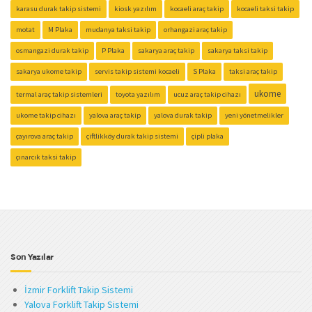
karasu durak takip sistemi
kiosk yazılım
kocaeli araç takip
kocaeli taksi takip
motat
M Plaka
mudanya taksi takip
orhangazi araç takip
osmangazi durak takip
P Plaka
sakarya araç takip
sakarya taksi takip
sakarya ukome takip
servis takip sistemi kocaeli
S Plaka
taksi araç takip
ukome
termal araç takip sistemleri
toyota yazılım
ucuz araç takip cihazı
ukome takip cihazı
yalova araç takip
yalova durak takip
yeni yönetmelikler
çayırova araç takip
çiftlikköy durak takip sistemi
çipli plaka
çınarcık taksi takip
Son Yazılar
İzmir Forklift Takip Sistemi
Yalova Forklift Takip Sistemi