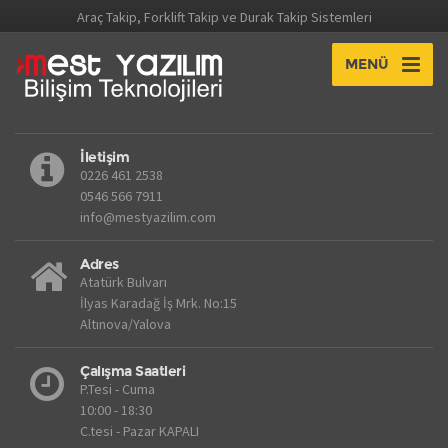
Araç Takip, Forklift Takip ve Durak Takip Sistemleri
MENÜ
İletişim
0226 461 2538
0546 566 7911
info@mestyazilim.com
Adres
Atatürk Bulvarı
İlyas Karadağ İş Mrk. No:15
Altınova/Yalova
Çalışma Saatleri
P.Tesi - Cuma
10:00 - 18:30
C.tesi - Pazar KAPALI