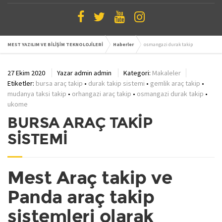
MEST YAZILIM VE BİLİŞİM TEKNOLOJİLERİ
Haberler
osmangazi durak takip
27 Ekim 2020
Yazar
admin admin
Kategori:
Makaleler
Etiketler:
bursa araç takip
•
durak takip sistemi
•
gemlik araç takip
•
mudanya taksi takip
•
orhangazi araç takip
•
osmangazi durak takip
•
ukome
BURSA ARAÇ TAKİP
SİSTEMİ
Mest Araç takip ve
Panda araç takip
sistemleri olarak