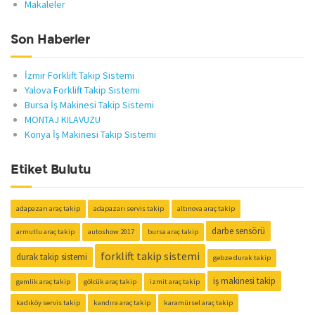
Makaleler
Son Haberler
İzmir Forklift Takip Sistemi
Yalova Forklift Takip Sistemi
Bursa İş Makinesi Takip Sistemi
MONTAJ KILAVUZU
Konya İş Makinesi Takip Sistemi
Etiket Bulutu
adapazarı araç takip
adapazarı servis takip
altınova araç takip
darbe sensörü
armutlu araç takip
autoshow 2017
bursa araç takip
forklift takip sistemi
durak takip sistemi
gebze durak takip
iş makinesi takip
gemlik araç takip
gölcük araç takip
izmit araç takip
kadıköy servis takip
kandıra araç takip
karamürsel araç takip