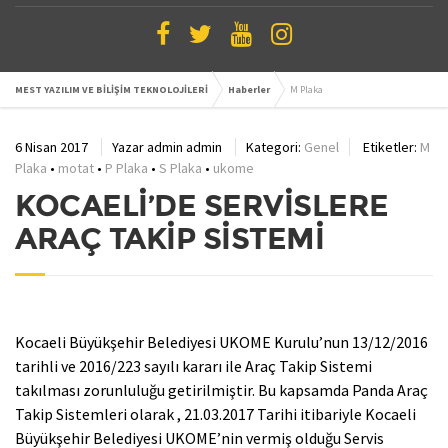
MEST YAZILIM VE BİLİŞİM TEKNOLOJİLERİ
Haberler
M Plaka
6 Nisan 2017
Yazar
admin admin
Kategori:
Genel
Etiketler:
M
Plaka
•
motat
•
P Plaka
•
S Plaka
•
ukome
KOCAELİ’DE SERVİSLERE
ARAÇ TAKİP SİSTEMİ
Kocaeli Büyükşehir Belediyesi UKOME Kurulu’nun 13/12/2016
tarihli ve 2016/223 sayılı kararı ile Araç Takip Sistemi
takılması zorunluluğu getirilmiştir. Bu kapsamda Panda Araç
Takip Sistemleri olarak , 21.03.2017 Tarihi itibariyle Kocaeli
Büyükşehir Belediyesi UKOME’nin vermiş olduğu Servis