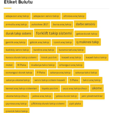
Etiket Bulutu
adapazarı araç takip
adapazarı servis takip
altınova araç takip
darbe sensörü
armutlu araç takip
autoshow 2017
bursa araç takip
forklift takip sistemi
durak takip sistemi
gebze durak takip
iş makinesi takip
gemlik araç takip
gölcük araç takip
izmit araç takip
kadıköy servis takip
kandıra araç takip
karamürsel araç takip
karasu durak takip sistemi
kiosk yazılım
kocaeli araç takip
kocaeli taksi takip
motat
M Plaka
mudanya taksi takip
orhangazi araç takip
osmangazi durak takip
P Plaka
sakarya araç takip
sakarya taksi takip
sakarya ukome takip
servis takip sistemi kocaeli
S Plaka
taksi araç takip
ukome
termal araç takip sistemleri
toyota yazılım
ucuz araç takip cihazı
ukome takip cihazı
yalova araç takip
yalova durak takip
yeni yönetmelikler
çayırova araç takip
çiftlikköy durak takip sistemi
çipli plaka
çınarcık taksi takip