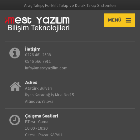
Araç Takip, Forklift Takip ve Durak Takip Sistemleri
MENÜ
İletişim
0226 461 2538
0546 566 7911
info@mestyazilim.com
Adres
Atatürk Bulvarı
İlyas Karadağ İş Mrk. No:15
Altınova/Yalova
Çalışma Saatleri
P.Tesi - Cuma
10:00 - 18:30
C.tesi - Pazar KAPALI