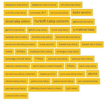
adapazarı araç takip
adapazarı servis takip
altınova araç takip
darbe sensörü
armutlu araç takip
autoshow 2017
bursa araç takip
forklift takip sistemi
durak takip sistemi
gebze durak takip
iş makinesi takip
gemlik araç takip
gölcük araç takip
izmit araç takip
kadıköy servis takip
kandıra araç takip
karamürsel araç takip
karasu durak takip sistemi
kiosk yazılım
kocaeli araç takip
kocaeli taksi takip
motat
M Plaka
mudanya taksi takip
orhangazi araç takip
osmangazi durak takip
P Plaka
sakarya araç takip
sakarya taksi takip
sakarya ukome takip
servis takip sistemi kocaeli
S Plaka
taksi araç takip
ukome
termal araç takip sistemleri
toyota yazılım
ucuz araç takip cihazı
ukome takip cihazı
yalova araç takip
yalova durak takip
yeni yönetmelikler
çayırova araç takip
çiftlikköy durak takip sistemi
çipli plaka
çınarcık taksi takip