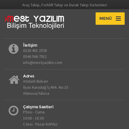
Araç Takip, Forklift Takip ve Durak Takip Sistemleri
MENÜ
İletişim
0226 461 2538
0546 566 7911
info@mestyazilim.com
Adres
Atatürk Bulvarı
İlyas Karadağ İş Mrk. No:15
Altınova/Yalova
Çalışma Saatleri
P.Tesi - Cuma
10:00 - 18:30
C.tesi - Pazar KAPALI