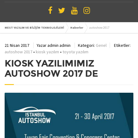
MEST YAZILIM VE BİLİŞİM TEKNOLOJİLERİ
Haberler
autoshow 2017
21 Nisan 2017
Yazar
admin admin
Kategori:
Genel
Etiketler:
autoshow 2017
•
kiosk yazılım
•
toyota yazılım
KIOSK YAZILIMIMIZ
AUTOSHOW 2017 DE