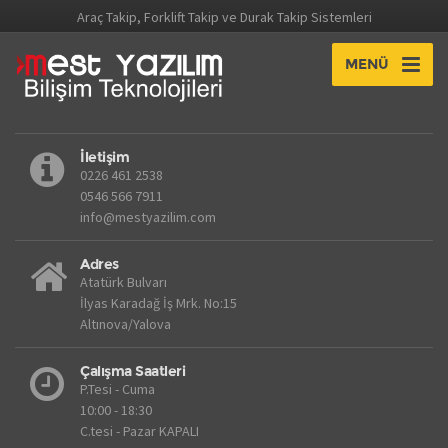
Araç Takip, Forklift Takip ve Durak Takip Sistemleri
MENÜ
İletişim
0226 461 2538
0546 566 7911
info@mestyazilim.com
Adres
Atatürk Bulvarı
İlyas Karadağ İş Mrk. No:15
Altınova/Yalova
Çalışma Saatleri
P.Tesi - Cuma
10:00 - 18:30
C.tesi - Pazar KAPALI