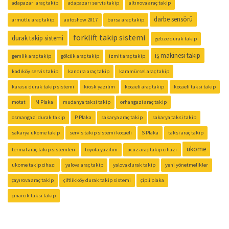
adapazarı araç takip
adapazarı servis takip
altınova araç takip
darbe sensörü
armutlu araç takip
autoshow 2017
bursa araç takip
forklift takip sistemi
durak takip sistemi
gebze durak takip
iş makinesi takip
gemlik araç takip
gölcük araç takip
izmit araç takip
kadıköy servis takip
kandıra araç takip
karamürsel araç takip
karasu durak takip sistemi
kiosk yazılım
kocaeli araç takip
kocaeli taksi takip
motat
M Plaka
mudanya taksi takip
orhangazi araç takip
osmangazi durak takip
P Plaka
sakarya araç takip
sakarya taksi takip
sakarya ukome takip
servis takip sistemi kocaeli
S Plaka
taksi araç takip
ukome
termal araç takip sistemleri
toyota yazılım
ucuz araç takip cihazı
ukome takip cihazı
yalova araç takip
yalova durak takip
yeni yönetmelikler
çayırova araç takip
çiftlikköy durak takip sistemi
çipli plaka
çınarcık taksi takip