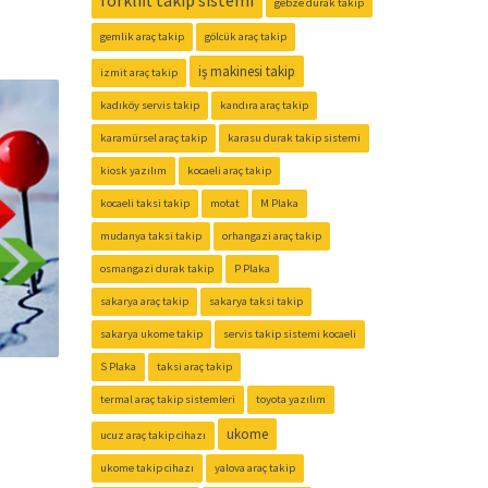
forklift takip sistemi
gebze durak takip
gemlik araç takip
gölcük araç takip
iş makinesi takip
izmit araç takip
kadıköy servis takip
kandıra araç takip
karamürsel araç takip
karasu durak takip sistemi
kiosk yazılım
kocaeli araç takip
kocaeli taksi takip
motat
M Plaka
mudanya taksi takip
orhangazi araç takip
osmangazi durak takip
P Plaka
sakarya araç takip
sakarya taksi takip
sakarya ukome takip
servis takip sistemi kocaeli
S Plaka
taksi araç takip
termal araç takip sistemleri
toyota yazılım
ukome
ucuz araç takip cihazı
ukome takip cihazı
yalova araç takip