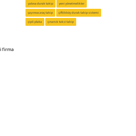
yalova durak takip
yeni yönetmelikler
çayırova araç takip
çiftlikköy durak takip sistemi
çipli plaka
çınarcık taksi takip
i firma