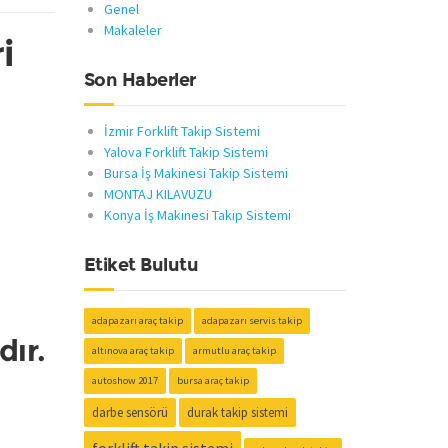
Genel
Makaleler
i
Son Haberler
İzmir Forklift Takip Sistemi
Yalova Forklift Takip Sistemi
Bursa İş Makinesi Takip Sistemi
MONTAJ KILAVUZU
Konya İş Makinesi Takip Sistemi
Etiket Bulutu
adapazarı araç takip
adapazarı servis takip
dır.
altınova araç takip
armutlu araç takip
autoshow 2017
bursa araç takip
darbe sensörü
durak takip sistemi