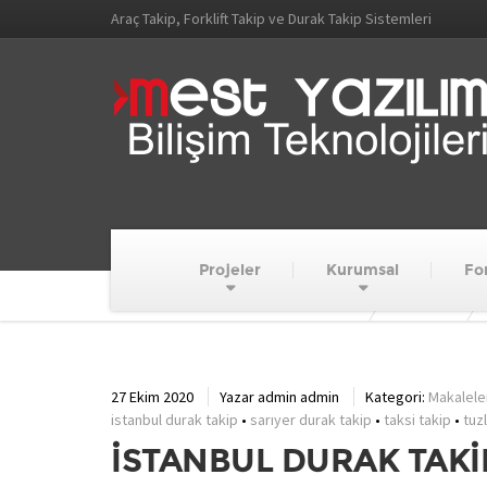
Araç Takip, Forklift Takip ve Durak Takip Sistemleri
Projeler
Kurumsal
For
MEST YAZILIM VE BİLİŞİM TEKNOLOJİLERİ
Haberler
27 Ekim 2020
Yazar
admin admin
Kategori:
Makalele
istanbul durak takip
•
sarıyer durak takip
•
taksi takip
•
tuz
İSTANBUL DURAK TAKİ