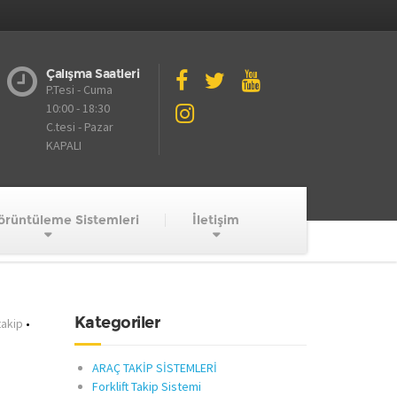
Çalışma Saatleri
P.Tesi - Cuma
10:00 - 18:30
C.tesi - Pazar
KAPALI
örüntüleme Sistemleri
İletişim
Kategoriler
takip
•
ARAÇ TAKİP SİSTEMLERİ
Forklift Takip Sistemi