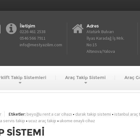
İletişim
Adres
0226 461 2538
Atatürk Bulvarı
0546 566 7911
İlyas Karadağ İş Mrk.
info@mestyazilim.com
No:15
Altınova/Yalova
klift Takip Sistemleri
Araç Takip Sistemi
Araç G
istanbul durak takip
r
Etiketler:
beyoğlu rent a car cihazı
•
durak takip sistemi
•
istanbul araç 
la servis takip
•
ucuz araç takip
•
ukome onaylı cihaz
P SİSTEMİ