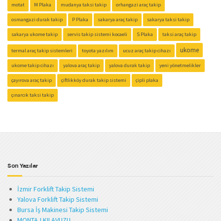
motat
M Plaka
mudanya taksi takip
orhangazi araç takip
osmangazi durak takip
P Plaka
sakarya araç takip
sakarya taksi takip
sakarya ukome takip
servis takip sistemi kocaeli
S Plaka
taksi araç takip
ukome
termal araç takip sistemleri
toyota yazılım
ucuz araç takip cihazı
ukome takip cihazı
yalova araç takip
yalova durak takip
yeni yönetmelikler
çayırova araç takip
çiftlikköy durak takip sistemi
çipli plaka
çınarcık taksi takip
Son Yazılar
İzmir Forklift Takip Sistemi
Yalova Forklift Takip Sistemi
Bursa İş Makinesi Takip Sistemi
MONTAJ KILAVUZU