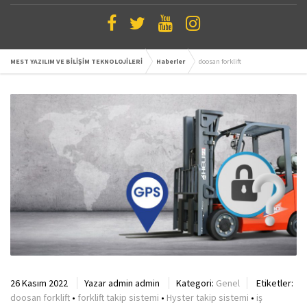
MEST YAZILIM VE BİLİŞİM TEKNOLOJİLERİ
Haberler
doosan forklift
26 Kasım 2022
Yazar
admin admin
Kategori:
Genel
Etiketler:
doosan forklift
•
forklift takip sistemi
•
Hyster takip sistemi
•
iş