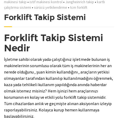
makinesi takip
•
istif makinesi kontrol
•
Jungheinrich takip
•
kartlı
çalıştırma sistemi
•
sürücü yetkilendirme
•
tcm forklift
Forklift Takip Sistemi
Forklift Takip Sistemi
Nedir
İşletme sahibi olarak yada çalıştığınız işletmede bulunan iş
makinelerinin sorumlusu olarak tüm iş makinelerinin her an
nerede olduğunu , şuan kimin kullandığını , araçların yetkisi
olmayanlar tarafından kullanılıp kullanılmadığını öğrenmek,
kaza yada tehlikeli kullanım yapıldığında anında haberdar
olmak istemez misiniz? Hem işinizi hem araçlarınızı
korumanın en kolay ve etkili yolu forklift takip sistemidir.
Tüm cihazlardan anlık ve geçmişte alınan aksiyonları izleyip
raporlayabilirsiniz. Kolayca kurup hemen kullanmaya
başlayabilirsiniz.