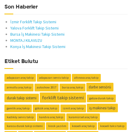
Son Haberler
İzmir Forklift Takip Sistemi
Yalova Forklift Takip Sistemi
Bursa İş Makinesi Takip Sistemi
MONTAJ KILAVUZU
Konya İş Makinesi Takip Sistemi
Etiket Bulutu
adapazarı araç takip
adapazarı servis takip
altınova araç takip
darbe sensörü
armutlu araç takip
autoshow 2017
bursa araç takip
forklift takip sistemi
durak takip sistemi
gebze durak takip
iş makinesi takip
gemlik araç takip
gölcük araç takip
izmit araç takip
kadıköy servis takip
kandıra araç takip
karamürsel araç takip
karasu durak takip sistemi
kiosk yazılım
kocaeli araç takip
kocaeli taksi takip