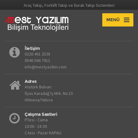
Araç Takip, Forklift Takip ve Durak Takip Sistemleri
MENÜ
İletişim
0226 461 2538
0546 566 7911
info@mestyazilim.com
Adres
Atatürk Bulvarı
İlyas Karadağ İş Mrk. No:15
Altınova/Yalova
Çalışma Saatleri
P.Tesi - Cuma
10:00 - 18:30
C.tesi - Pazar KAPALI