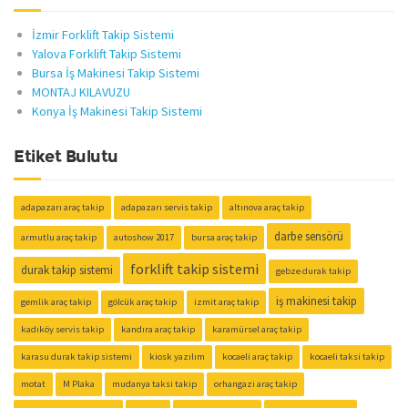
İzmir Forklift Takip Sistemi
Yalova Forklift Takip Sistemi
Bursa İş Makinesi Takip Sistemi
MONTAJ KILAVUZU
Konya İş Makinesi Takip Sistemi
Etiket Bulutu
adapazarı araç takip
adapazarı servis takip
altınova araç takip
darbe sensörü
armutlu araç takip
autoshow 2017
bursa araç takip
forklift takip sistemi
durak takip sistemi
gebze durak takip
iş makinesi takip
gemlik araç takip
gölcük araç takip
izmit araç takip
kadıköy servis takip
kandıra araç takip
karamürsel araç takip
karasu durak takip sistemi
kiosk yazılım
kocaeli araç takip
kocaeli taksi takip
motat
M Plaka
mudanya taksi takip
orhangazi araç takip