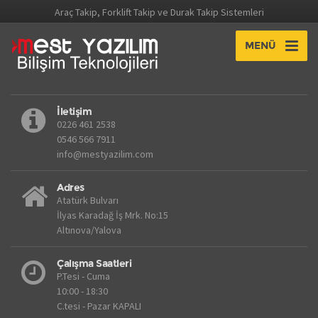
Araç Takip, Forklift Takip ve Durak Takip Sistemleri
MENÜ
İletişim
0226 461 2538
0546 566 7911
info@mestyazilim.com
Adres
Atatürk Bulvarı
İlyas Karadağ İş Mrk. No:15
Altınova/Yalova
Çalışma Saatleri
P.Tesi - Cuma
10:00 - 18:30
C.tesi - Pazar KAPALI