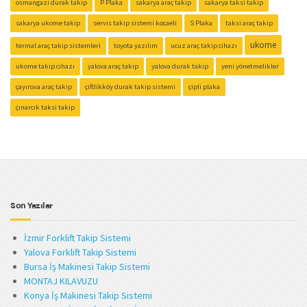
osmangazi durak takip
P Plaka
sakarya araç takip
sakarya taksi takip
sakarya ukome takip
servis takip sistemi kocaeli
S Plaka
taksi araç takip
ukome
termal araç takip sistemleri
toyota yazılım
ucuz araç takip cihazı
ukome takip cihazı
yalova araç takip
yalova durak takip
yeni yönetmelikler
çayırova araç takip
çiftlikköy durak takip sistemi
çipli plaka
çınarcık taksi takip
Son Yazılar
İzmir Forklift Takip Sistemi
Yalova Forklift Takip Sistemi
Bursa İş Makinesi Takip Sistemi
MONTAJ KILAVUZU
Konya İş Makinesi Takip Sistemi