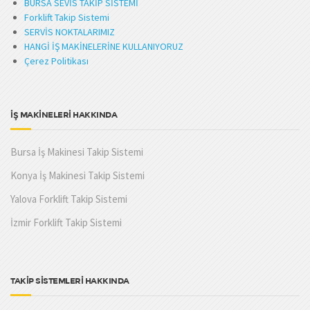
BURSA SEVİS TAKİP SİSTEMİ
Forklift Takip Sistemi
SERVİS NOKTALARIMIZ
HANGİ İŞ MAKİNELERİNE KULLANIYORUZ
Çerez Politikası
İŞ MAKİNELERİ HAKKINDA
Bursa İş Makinesi Takip Sistemi
Konya İş Makinesi Takip Sistemi
Yalova Forklift Takip Sistemi
İzmir Forklift Takip Sistemi
TAKİP SİSTEMLERİ HAKKINDA