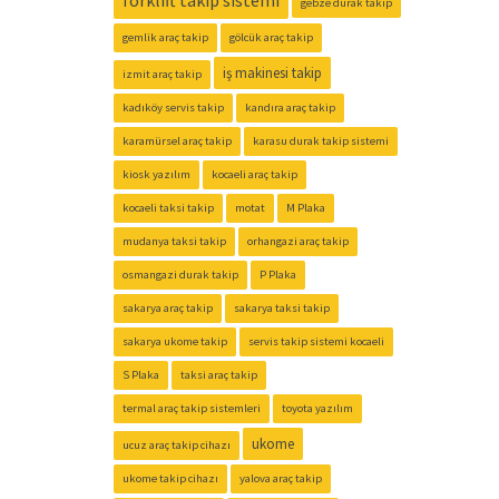
forklift takip sistemi
gebze durak takip
gemlik araç takip
gölcük araç takip
iş makinesi takip
izmit araç takip
kadıköy servis takip
kandıra araç takip
karamürsel araç takip
karasu durak takip sistemi
kiosk yazılım
kocaeli araç takip
kocaeli taksi takip
motat
M Plaka
mudanya taksi takip
orhangazi araç takip
osmangazi durak takip
P Plaka
sakarya araç takip
sakarya taksi takip
sakarya ukome takip
servis takip sistemi kocaeli
S Plaka
taksi araç takip
termal araç takip sistemleri
toyota yazılım
ukome
ucuz araç takip cihazı
ukome takip cihazı
yalova araç takip