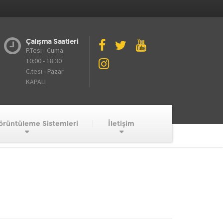
Çalışma Saatleri
P.Tesi - Cuma
10:00 - 18:30
C.tesi - Pazar
KAPALI
örüntüleme Sistemleri
İletişim