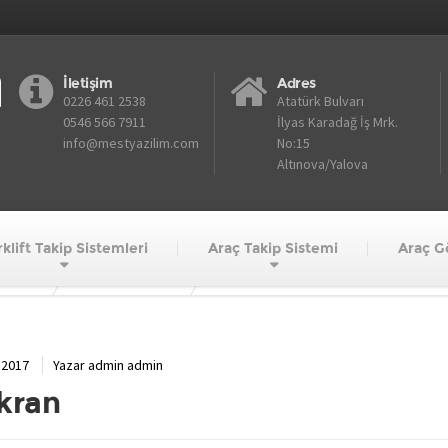
İletişim
Adres
0226 461 2538
Atatürk Bulvarı
0546 566 7911
İlyas Karadağ İş Mrk.
info@mestyazilim.com
No:15
Altınova/Yalova
klift Takip Sistemleri
Araç Takip Sistemi
Araç G
rojeler
Yük Kayıt Sistemi
tvekran
 2017
Yazar
admin admin
kran