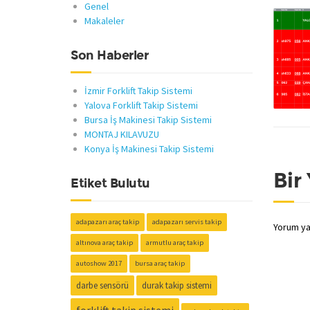
Genel
Makaleler
Son Haberler
İzmir Forklift Takip Sistemi
Yalova Forklift Takip Sistemi
Bursa İş Makinesi Takip Sistemi
MONTAJ KILAVUZU
Konya İş Makinesi Takip Sistemi
Bir
Etiket Bulutu
adapazarı araç takip
adapazarı servis takip
Yorum ya
altınova araç takip
armutlu araç takip
autoshow 2017
bursa araç takip
darbe sensörü
durak takip sistemi