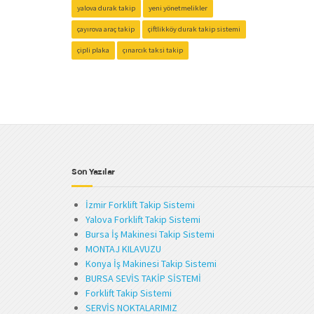
yalova durak takip
yeni yönetmelikler
çayırova araç takip
çiftlikköy durak takip sistemi
çipli plaka
çınarcık taksi takip
Son Yazılar
İzmir Forklift Takip Sistemi
Yalova Forklift Takip Sistemi
Bursa İş Makinesi Takip Sistemi
MONTAJ KILAVUZU
Konya İş Makinesi Takip Sistemi
BURSA SEVİS TAKİP SİSTEMİ
Forklift Takip Sistemi
SERVİS NOKTALARIMIZ