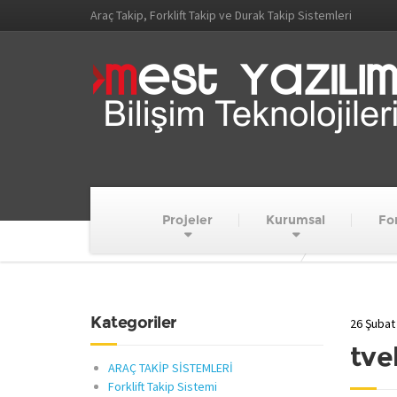
Araç Takip, Forklift Takip ve Durak Takip Sistemleri
Projeler
Kurumsal
For
MEST YAZILIM VE BİLİŞİM TEKNOLOJİLERİ
Tamamlanan P
Kategoriler
26 Şubat
tve
ARAÇ TAKİP SİSTEMLERİ
Forklift Takip Sistemi