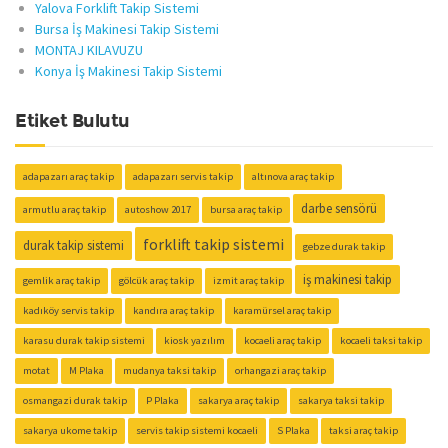
Yalova Forklift Takip Sistemi
Bursa İş Makinesi Takip Sistemi
MONTAJ KILAVUZU
Konya İş Makinesi Takip Sistemi
Etiket Bulutu
adapazarı araç takip
adapazarı servis takip
altınova araç takip
darbe sensörü
armutlu araç takip
autoshow 2017
bursa araç takip
forklift takip sistemi
durak takip sistemi
gebze durak takip
iş makinesi takip
gemlik araç takip
gölcük araç takip
izmit araç takip
kadıköy servis takip
kandıra araç takip
karamürsel araç takip
karasu durak takip sistemi
kiosk yazılım
kocaeli araç takip
kocaeli taksi takip
motat
M Plaka
mudanya taksi takip
orhangazi araç takip
osmangazi durak takip
P Plaka
sakarya araç takip
sakarya taksi takip
sakarya ukome takip
servis takip sistemi kocaeli
S Plaka
taksi araç takip