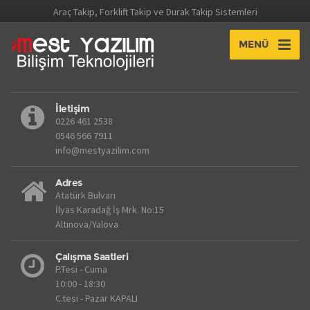
Araç Takip, Forklift Takip ve Durak Takip Sistemleri
MENÜ
İletişim
0226 461 2538
0546 566 7911
info@mestyazilim.com
Adres
Atatürk Bulvarı
İlyas Karadağ İş Mrk. No:15
Altınova/Yalova
Çalışma Saatleri
P.Tesi - Cuma
10:00 - 18:30
C.tesi - Pazar KAPALI