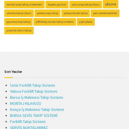
ukome
termal araç takip sistemleri
toyota yazılım
ucuz araç takip cihazı
ukome takip cihazı
yalova araç takip
yalova durak takip
yeni yönetmelikler
çayırova araç takip
çiftlikköy durak takip sistemi
çipli plaka
çınarcık taksi takip
Son Yazılar
İzmir Forklift Takip Sistemi
Yalova Forklift Takip Sistemi
Bursa İş Makinesi Takip Sistemi
MONTAJ KILAVUZU
Konya İş Makinesi Takip Sistemi
BURSA SEVİS TAKİP SİSTEMİ
Forklift Takip Sistemi
SERVİS NOKTALARIMIZ