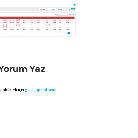
 Yorum Yaz
pabilmek için
giriş yapmalısınız
.