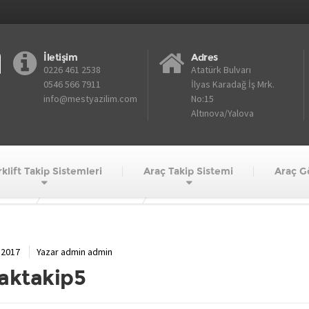
İletişim
Adres
0226 461 2538
Atatürk Bulvarı
0546 566 7911
İlyas Karadağ İş Mrk.
info@mestyazilim.com
No:15
Altınova/Yalova
klift Takip Sistemleri
Araç Takip Sistemi
Araç G
rojeler
Durak Takip Sistemi
duraktakip5
 2017
Yazar
admin admin
aktakip5