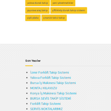
yalova durak takip
yeni yönetmelikler
çayırova araç takip
çiftlikköy durak takip sistemi
çipli plaka
çınarcık taksi takip
Son Yazılar
İzmir Forklift Takip Sistemi
Yalova Forklift Takip Sistemi
Bursa İş Makinesi Takip Sistemi
MONTAJ KILAVUZU
Konya İş Makinesi Takip Sistemi
BURSA SEVİS TAKİP SİSTEMİ
Forklift Takip Sistemi
SERVİS NOKTALARIMIZ