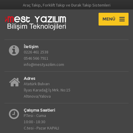
Araç Takip, Forklift Takip ve Durak Takip Sistemleri
MENÜ
İletişim
0226 461 2538
0546 566 7911
info@mestyazilim.com
Adres
Atatürk Bulvarı
İlyas Karadağ İş Mrk. No:15
Altınova/Yalova
Çalışma Saatleri
P.Tesi - Cuma
10:00 - 18:30
C.tesi - Pazar KAPALI