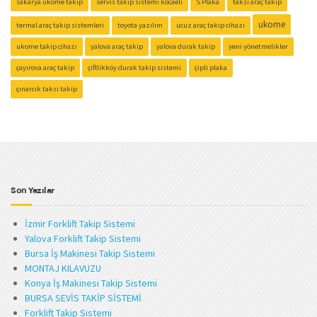
sakarya ukome takip
servis takip sistemi kocaeli
S Plaka
taksi araç takip
ukome
termal araç takip sistemleri
toyota yazılım
ucuz araç takip cihazı
ukome takip cihazı
yalova araç takip
yalova durak takip
yeni yönetmelikler
çayırova araç takip
çiftlikköy durak takip sistemi
çipli plaka
çınarcık taksi takip
Son Yazılar
İzmir Forklift Takip Sistemi
Yalova Forklift Takip Sistemi
Bursa İş Makinesi Takip Sistemi
MONTAJ KILAVUZU
Konya İş Makinesi Takip Sistemi
BURSA SEVİS TAKİP SİSTEMİ
Forklift Takip Sistemi