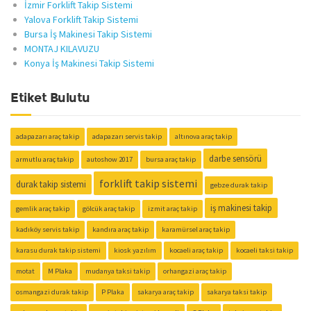
İzmir Forklift Takip Sistemi
Yalova Forklift Takip Sistemi
Bursa İş Makinesi Takip Sistemi
MONTAJ KILAVUZU
Konya İş Makinesi Takip Sistemi
Etiket Bulutu
adapazarı araç takip
adapazarı servis takip
altınova araç takip
darbe sensörü
armutlu araç takip
autoshow 2017
bursa araç takip
forklift takip sistemi
durak takip sistemi
gebze durak takip
iş makinesi takip
gemlik araç takip
gölcük araç takip
izmit araç takip
kadıköy servis takip
kandıra araç takip
karamürsel araç takip
karasu durak takip sistemi
kiosk yazılım
kocaeli araç takip
kocaeli taksi takip
motat
M Plaka
mudanya taksi takip
orhangazi araç takip
osmangazi durak takip
P Plaka
sakarya araç takip
sakarya taksi takip