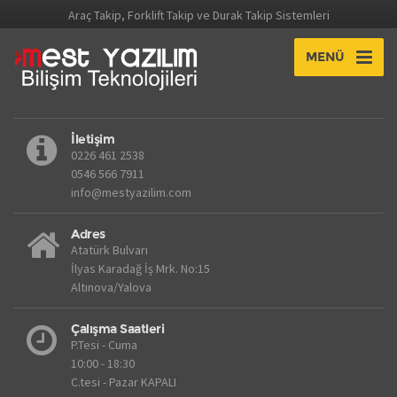
Araç Takip, Forklift Takip ve Durak Takip Sistemleri
MENÜ
İletişim
0226 461 2538
0546 566 7911
info@mestyazilim.com
Adres
Atatürk Bulvarı
İlyas Karadağ İş Mrk. No:15
Altınova/Yalova
Çalışma Saatleri
P.Tesi - Cuma
10:00 - 18:30
C.tesi - Pazar KAPALI