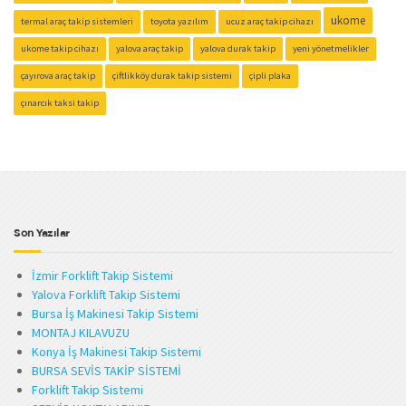
ukome
termal araç takip sistemleri
toyota yazılım
ucuz araç takip cihazı
ukome takip cihazı
yalova araç takip
yalova durak takip
yeni yönetmelikler
çayırova araç takip
çiftlikköy durak takip sistemi
çipli plaka
çınarcık taksi takip
Son Yazılar
İzmir Forklift Takip Sistemi
Yalova Forklift Takip Sistemi
Bursa İş Makinesi Takip Sistemi
MONTAJ KILAVUZU
Konya İş Makinesi Takip Sistemi
BURSA SEVİS TAKİP SİSTEMİ
Forklift Takip Sistemi