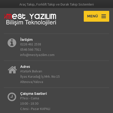
Araç Takip, Forklift Takip ve Durak Takip Sistemleri
MENÜ
İletişim
0226 461 2538
0546 566 7911
info@mestyazilim.com
Adres
Atatürk Bulvarı
İlyas Karadağ İş Mrk. No:15
Altınova/Yalova
Çalışma Saatleri
P.Tesi - Cuma
10:00 - 18:30
C.tesi - Pazar KAPALI