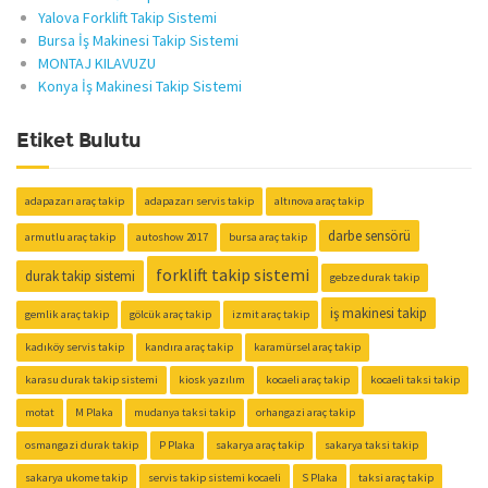
Yalova Forklift Takip Sistemi
Bursa İş Makinesi Takip Sistemi
MONTAJ KILAVUZU
Konya İş Makinesi Takip Sistemi
Etiket Bulutu
adapazarı araç takip
adapazarı servis takip
altınova araç takip
darbe sensörü
armutlu araç takip
autoshow 2017
bursa araç takip
forklift takip sistemi
durak takip sistemi
gebze durak takip
iş makinesi takip
gemlik araç takip
gölcük araç takip
izmit araç takip
kadıköy servis takip
kandıra araç takip
karamürsel araç takip
karasu durak takip sistemi
kiosk yazılım
kocaeli araç takip
kocaeli taksi takip
motat
M Plaka
mudanya taksi takip
orhangazi araç takip
osmangazi durak takip
P Plaka
sakarya araç takip
sakarya taksi takip
sakarya ukome takip
servis takip sistemi kocaeli
S Plaka
taksi araç takip