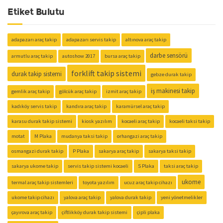
Etiket Bulutu
adapazarı araç takip
adapazarı servis takip
altınova araç takip
darbe sensörü
armutlu araç takip
autoshow 2017
bursa araç takip
forklift takip sistemi
durak takip sistemi
gebze durak takip
iş makinesi takip
gemlik araç takip
gölcük araç takip
izmit araç takip
kadıköy servis takip
kandıra araç takip
karamürsel araç takip
karasu durak takip sistemi
kiosk yazılım
kocaeli araç takip
kocaeli taksi takip
motat
M Plaka
mudanya taksi takip
orhangazi araç takip
osmangazi durak takip
P Plaka
sakarya araç takip
sakarya taksi takip
sakarya ukome takip
servis takip sistemi kocaeli
S Plaka
taksi araç takip
ukome
termal araç takip sistemleri
toyota yazılım
ucuz araç takip cihazı
ukome takip cihazı
yalova araç takip
yalova durak takip
yeni yönetmelikler
çayırova araç takip
çiftlikköy durak takip sistemi
çipli plaka