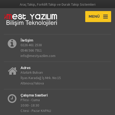
Araç Takip, Forklift Takip ve Durak Takip Sistemleri
MENÜ
İletişim
0226 461 2538
0546 566 7911
info@mestyazilim.com
Adres
Atatürk Bulvarı
İlyas Karadağ İş Mrk. No:15
Altınova/Yalova
Çalışma Saatleri
P.Tesi - Cuma
10:00 - 18:30
C.tesi - Pazar KAPALI