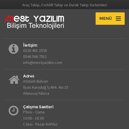
Araç Takip, Forklift Takip ve Durak Takip Sistemleri
MENÜ
İletişim
0226 461 2538
0546 566 7911
info@mestyazilim.com
Adres
Atatürk Bulvarı
İlyas Karadağ İş Mrk. No:15
Altınova/Yalova
Çalışma Saatleri
P.Tesi - Cuma
10:00 - 18:30
C.tesi - Pazar KAPALI