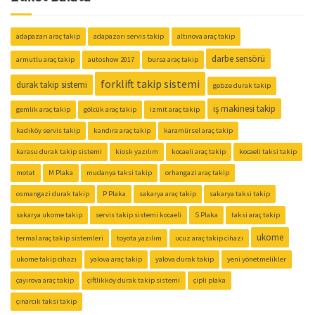
adapazarı araç takip
adapazarı servis takip
altınova araç takip
darbe sensörü
armutlu araç takip
autoshow 2017
bursa araç takip
forklift takip sistemi
durak takip sistemi
gebze durak takip
iş makinesi takip
gemlik araç takip
gölcük araç takip
izmit araç takip
kadıköy servis takip
kandıra araç takip
karamürsel araç takip
karasu durak takip sistemi
kiosk yazılım
kocaeli araç takip
kocaeli taksi takip
motat
M Plaka
mudanya taksi takip
orhangazi araç takip
osmangazi durak takip
P Plaka
sakarya araç takip
sakarya taksi takip
sakarya ukome takip
servis takip sistemi kocaeli
S Plaka
taksi araç takip
ukome
termal araç takip sistemleri
toyota yazılım
ucuz araç takip cihazı
ukome takip cihazı
yalova araç takip
yalova durak takip
yeni yönetmelikler
çayırova araç takip
çiftlikköy durak takip sistemi
çipli plaka
çınarcık taksi takip