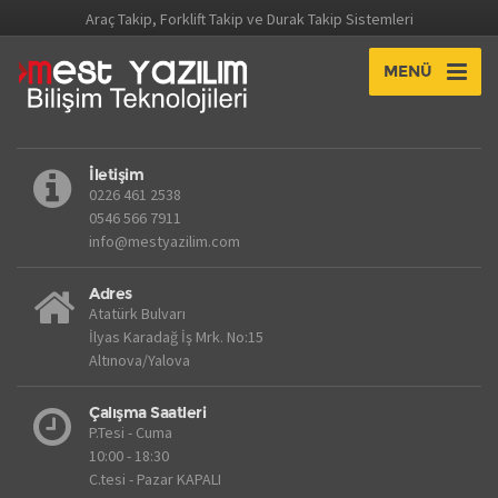
Araç Takip, Forklift Takip ve Durak Takip Sistemleri
MENÜ
İletişim
0226 461 2538
0546 566 7911
info@mestyazilim.com
Adres
Atatürk Bulvarı
İlyas Karadağ İş Mrk. No:15
Altınova/Yalova
Çalışma Saatleri
P.Tesi - Cuma
10:00 - 18:30
C.tesi - Pazar KAPALI