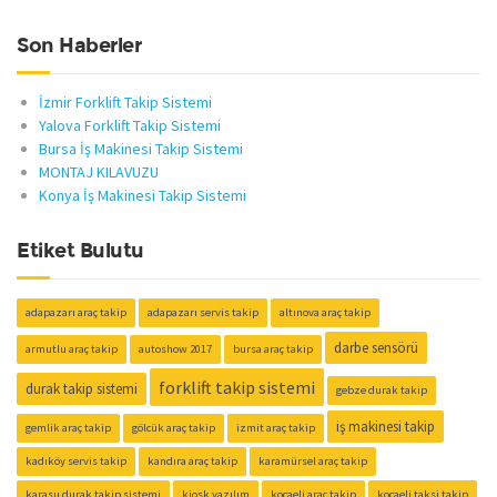
Son Haberler
İzmir Forklift Takip Sistemi
Yalova Forklift Takip Sistemi
Bursa İş Makinesi Takip Sistemi
MONTAJ KILAVUZU
Konya İş Makinesi Takip Sistemi
Etiket Bulutu
adapazarı araç takip
adapazarı servis takip
altınova araç takip
darbe sensörü
armutlu araç takip
autoshow 2017
bursa araç takip
forklift takip sistemi
durak takip sistemi
gebze durak takip
iş makinesi takip
gemlik araç takip
gölcük araç takip
izmit araç takip
kadıköy servis takip
kandıra araç takip
karamürsel araç takip
karasu durak takip sistemi
kiosk yazılım
kocaeli araç takip
kocaeli taksi takip