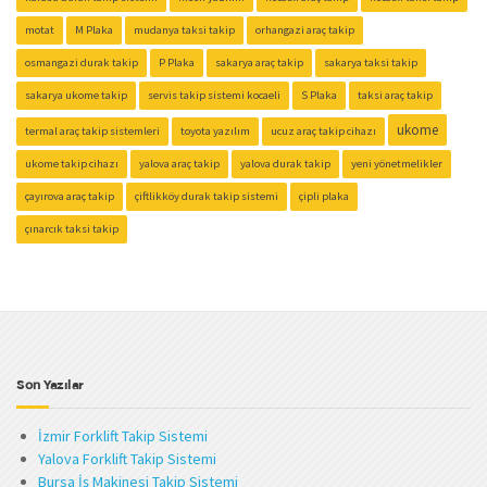
motat
M Plaka
mudanya taksi takip
orhangazi araç takip
osmangazi durak takip
P Plaka
sakarya araç takip
sakarya taksi takip
sakarya ukome takip
servis takip sistemi kocaeli
S Plaka
taksi araç takip
ukome
termal araç takip sistemleri
toyota yazılım
ucuz araç takip cihazı
ukome takip cihazı
yalova araç takip
yalova durak takip
yeni yönetmelikler
çayırova araç takip
çiftlikköy durak takip sistemi
çipli plaka
çınarcık taksi takip
Son Yazılar
İzmir Forklift Takip Sistemi
Yalova Forklift Takip Sistemi
Bursa İş Makinesi Takip Sistemi