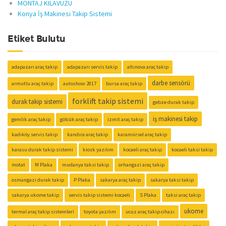
MONTAJ KILAVUZU
Konya İş Makinesi Takip Sistemi
Etiket Bulutu
adapazarı araç takip
adapazarı servis takip
altınova araç takip
darbe sensörü
armutlu araç takip
autoshow 2017
bursa araç takip
forklift takip sistemi
durak takip sistemi
gebze durak takip
iş makinesi takip
gemlik araç takip
gölcük araç takip
izmit araç takip
kadıköy servis takip
kandıra araç takip
karamürsel araç takip
karasu durak takip sistemi
kiosk yazılım
kocaeli araç takip
kocaeli taksi takip
motat
M Plaka
mudanya taksi takip
orhangazi araç takip
osmangazi durak takip
P Plaka
sakarya araç takip
sakarya taksi takip
sakarya ukome takip
servis takip sistemi kocaeli
S Plaka
taksi araç takip
ukome
termal araç takip sistemleri
toyota yazılım
ucuz araç takip cihazı