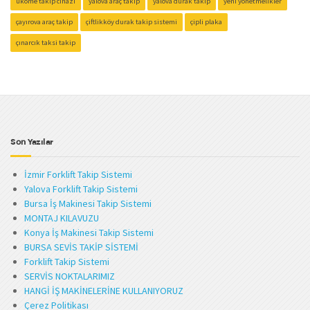
ukome takip cihazı
yalova araç takip
yalova durak takip
yeni yönetmelikler
çayırova araç takip
çiftlikköy durak takip sistemi
çipli plaka
çınarcık taksi takip
Son Yazılar
İzmir Forklift Takip Sistemi
Yalova Forklift Takip Sistemi
Bursa İş Makinesi Takip Sistemi
MONTAJ KILAVUZU
Konya İş Makinesi Takip Sistemi
BURSA SEVİS TAKİP SİSTEMİ
Forklift Takip Sistemi
SERVİS NOKTALARIMIZ
HANGİ İŞ MAKİNELERİNE KULLANIYORUZ
Çerez Politikası