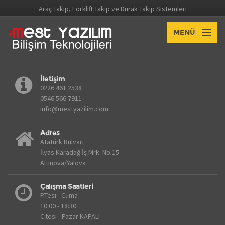
Araç Takip, Forklift Takip ve Durak Takip Sistemleri
MENÜ
İletişim
0226 461 2538
0546 566 7911
info@mestyazilim.com
Adres
Atatürk Bulvarı
İlyas Karadağ İş Mrk. No:15
Altınova/Yalova
Çalışma Saatleri
P.Tesi - Cuma
10:00 - 18:30
C.tesi - Pazar KAPALI