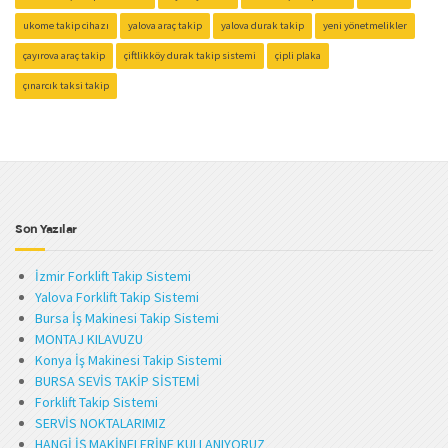
ukome takip cihazı
yalova araç takip
yalova durak takip
yeni yönetmelikler
çayırova araç takip
çiftlikköy durak takip sistemi
çipli plaka
çınarcık taksi takip
Son Yazılar
İzmir Forklift Takip Sistemi
Yalova Forklift Takip Sistemi
Bursa İş Makinesi Takip Sistemi
MONTAJ KILAVUZU
Konya İş Makinesi Takip Sistemi
BURSA SEVİS TAKİP SİSTEMİ
Forklift Takip Sistemi
SERVİS NOKTALARIMIZ
HANGİ İŞ MAKİNELERİNE KULLANIYORUZ