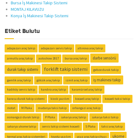
Bursa İş Makinesi Takip Sistemi
MONTAJ KILAVUZU
Konya İş Makinesi Takip Sistemi
Etiket Bulutu
adapazarı araç takip
adapazarı servis takip
altınova araç takip
darbe sensörü
armutlu araç takip
autoshow 2017
bursa araç takip
forklift takip sistemi
durak takip sistemi
gebze durak takip
iş makinesi takip
gemlik araç takip
gölcük araç takip
izmit araç takip
kadıköy servis takip
kandıra araç takip
karamürsel araç takip
karasu durak takip sistemi
kiosk yazılım
kocaeli araç takip
kocaeli taksi takip
motat
M Plaka
mudanya taksi takip
orhangazi araç takip
osmangazi durak takip
P Plaka
sakarya araç takip
sakarya taksi takip
sakarya ukome takip
servis takip sistemi kocaeli
S Plaka
taksi araç takip
ukome
termal araç takip sistemleri
toyota yazılım
ucuz araç takip cihazı