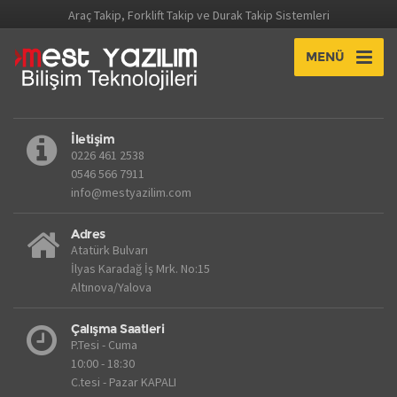
Araç Takip, Forklift Takip ve Durak Takip Sistemleri
MENÜ
İletişim
0226 461 2538
0546 566 7911
info@mestyazilim.com
Adres
Atatürk Bulvarı
İlyas Karadağ İş Mrk. No:15
Altınova/Yalova
Çalışma Saatleri
P.Tesi - Cuma
10:00 - 18:30
C.tesi - Pazar KAPALI