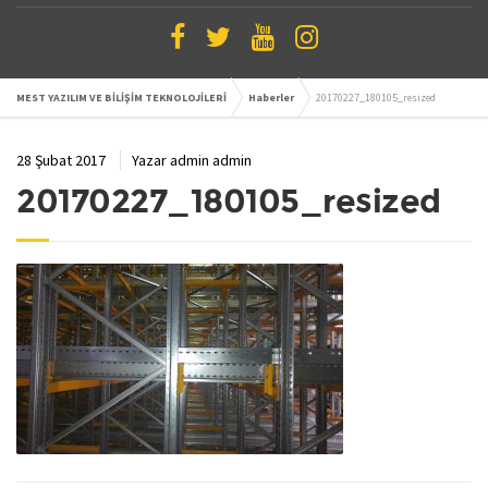
MEST YAZILIM VE BİLİŞİM TEKNOLOJİLERİ
Haberler
20170227_180105_resized
28 Şubat 2017
Yazar
admin admin
20170227_180105_resized