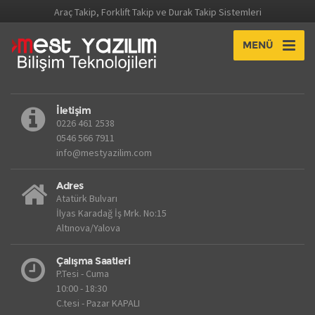
Araç Takip, Forklift Takip ve Durak Takip Sistemleri
MENÜ
İletişim
0226 461 2538
0546 566 7911
info@mestyazilim.com
Adres
Atatürk Bulvarı
İlyas Karadağ İş Mrk. No:15
Altınova/Yalova
Çalışma Saatleri
P.Tesi - Cuma
10:00 - 18:30
C.tesi - Pazar KAPALI