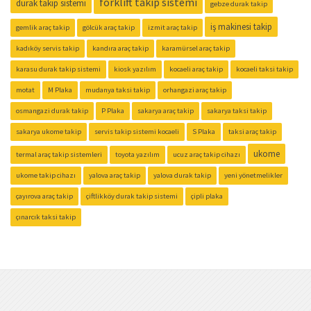
forklift takip sistemi
durak takip sistemi
gebze durak takip
iş makinesi takip
gemlik araç takip
gölcük araç takip
izmit araç takip
kadıköy servis takip
kandıra araç takip
karamürsel araç takip
karasu durak takip sistemi
kiosk yazılım
kocaeli araç takip
kocaeli taksi takip
motat
M Plaka
mudanya taksi takip
orhangazi araç takip
osmangazi durak takip
P Plaka
sakarya araç takip
sakarya taksi takip
sakarya ukome takip
servis takip sistemi kocaeli
S Plaka
taksi araç takip
ukome
termal araç takip sistemleri
toyota yazılım
ucuz araç takip cihazı
ukome takip cihazı
yalova araç takip
yalova durak takip
yeni yönetmelikler
çayırova araç takip
çiftlikköy durak takip sistemi
çipli plaka
çınarcık taksi takip