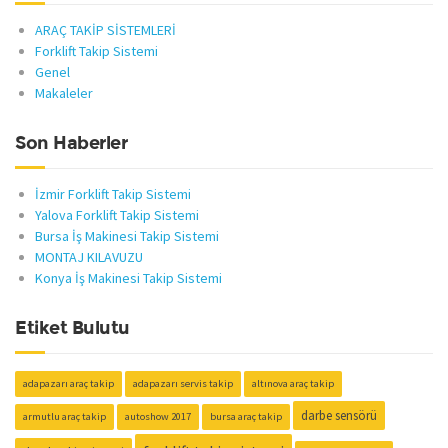
ARAÇ TAKİP SİSTEMLERİ
Forklift Takip Sistemi
Genel
Makaleler
Son Haberler
İzmir Forklift Takip Sistemi
Yalova Forklift Takip Sistemi
Bursa İş Makinesi Takip Sistemi
MONTAJ KILAVUZU
Konya İş Makinesi Takip Sistemi
Etiket Bulutu
adapazarı araç takip
adapazarı servis takip
altınova araç takip
darbe sensörü
armutlu araç takip
autoshow 2017
bursa araç takip