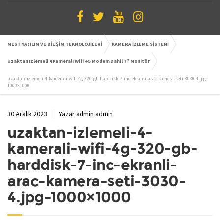
MEST YAZILIM VE BİLİŞİM TEKNOLOJİLERİ
KAMERA İZLEME SİSTEMİ
Uzaktan Izlemeli 4 Kameralı Wifi 4G Modem Dahil 7″ Monitör
uzaktan-izlemeli-4-kamerali-wifi-4g-320-gb-harddisk-7-inc-ekranli-arac-kamera-seti-3030-4.jpg-
1000×1000
30 Aralık 2023
Yazar
admin admin
uzaktan-izlemeli-4-
kamerali-wifi-4g-320-gb-
harddisk-7-inc-ekranli-
arac-kamera-seti-3030-
4.jpg-1000×1000