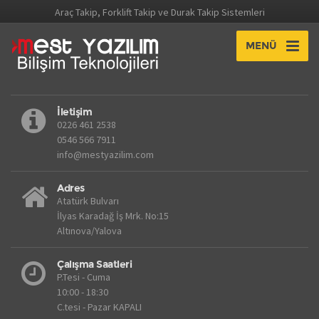
Araç Takip, Forklift Takip ve Durak Takip Sistemleri
MENÜ
İletişim
0226 461 2538
0546 566 7911
info@mestyazilim.com
Adres
Atatürk Bulvarı
İlyas Karadağ İş Mrk. No:15
Altınova/Yalova
Çalışma Saatleri
P.Tesi - Cuma
10:00 - 18:30
C.tesi - Pazar KAPALI