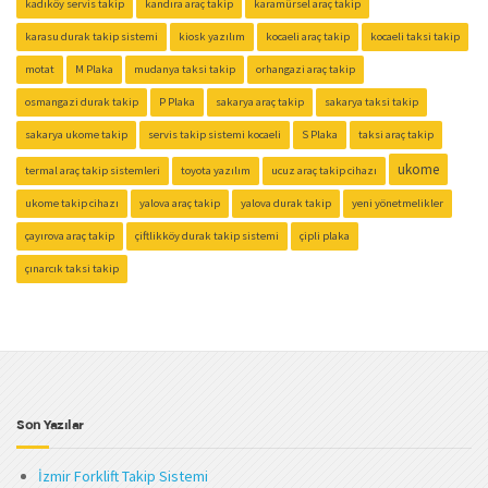
kadıköy servis takip
kandıra araç takip
karamürsel araç takip
karasu durak takip sistemi
kiosk yazılım
kocaeli araç takip
kocaeli taksi takip
motat
M Plaka
mudanya taksi takip
orhangazi araç takip
osmangazi durak takip
P Plaka
sakarya araç takip
sakarya taksi takip
sakarya ukome takip
servis takip sistemi kocaeli
S Plaka
taksi araç takip
ukome
termal araç takip sistemleri
toyota yazılım
ucuz araç takip cihazı
ukome takip cihazı
yalova araç takip
yalova durak takip
yeni yönetmelikler
çayırova araç takip
çiftlikköy durak takip sistemi
çipli plaka
çınarcık taksi takip
Son Yazılar
İzmir Forklift Takip Sistemi