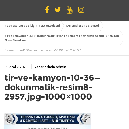
MEST YAZILIM VE BİLİŞİM TEKNOLOJİLERİ
KAMERA İZLEME SİSTEMİ
Tır ve Kamyonlar 10.36″ Dokunmatik Ekranlı 4 Kameralı Kayıtlı Video Müzik Telefon
Ekran Yansıtma
tir-ve-kamyon-10-36—dokunmatik-resim8-2957.jpg-1000×1000
19 Aralık 2023
Yazar
admin admin
tir-ve-kamyon-10-36—
dokunmatik-resim8-
2957.jpg-1000×1000