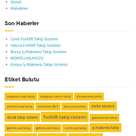
Genel
Makaleler
Son Haberler
İzmir Forklift Takip Sistemi
Yalova Forklift Takip Sistemi
Bursa İş Makinesi Takip Sistemi
MONTAJ KILAVUZU
Konya İş Makinesi Takip Sistemi
Etiket Bulutu
adapazarı araç takip
adapazarı servis takip
altınova araç takip
darbe sensörü
armutlu araç takip
autoshow 2017
bursa araç takip
forklift takip sistemi
durak takip sistemi
gebze durak takip
iş makinesi takip
gemlik araç takip
gölcük araç takip
izmit araç takip