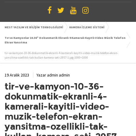
MEST YAZILIM VE BİLİŞİM TEKNOLOJİLERİ
KAMERA İZLEME SİSTEMİ
Tır ve Kamyonlar 10.36″ Dokunmatik Ekranlı 4 Kameralı Kayıtlı Video Müzik Telefon
Ekran Yansıtma
tir-ve-kamyon-10-36-dokunmatik-ekranli-4-kamerali-kayitli-video-muzik-telefon-ekran-
yansitma-ozellikli-tak-kullan-kamera-seti-2957-1.jpg-1000×1000
19 Aralık 2023
Yazar
admin admin
tir-ve-kamyon-10-36-
dokunmatik-ekranli-4-
kamerali-kayitli-video-
muzik-telefon-ekran-
yansitma-ozellikli-tak-