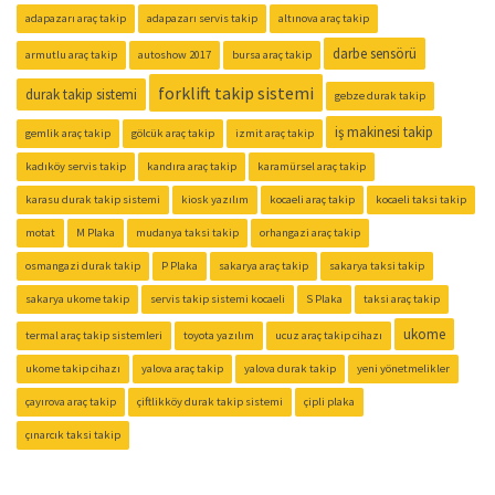
adapazarı araç takip
adapazarı servis takip
altınova araç takip
darbe sensörü
armutlu araç takip
autoshow 2017
bursa araç takip
forklift takip sistemi
durak takip sistemi
gebze durak takip
iş makinesi takip
gemlik araç takip
gölcük araç takip
izmit araç takip
kadıköy servis takip
kandıra araç takip
karamürsel araç takip
karasu durak takip sistemi
kiosk yazılım
kocaeli araç takip
kocaeli taksi takip
motat
M Plaka
mudanya taksi takip
orhangazi araç takip
osmangazi durak takip
P Plaka
sakarya araç takip
sakarya taksi takip
sakarya ukome takip
servis takip sistemi kocaeli
S Plaka
taksi araç takip
ukome
termal araç takip sistemleri
toyota yazılım
ucuz araç takip cihazı
ukome takip cihazı
yalova araç takip
yalova durak takip
yeni yönetmelikler
çayırova araç takip
çiftlikköy durak takip sistemi
çipli plaka
çınarcık taksi takip