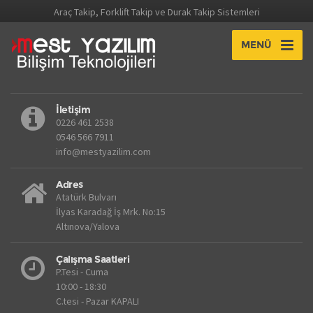
Araç Takip, Forklift Takip ve Durak Takip Sistemleri
MENÜ
İletişim
0226 461 2538
0546 566 7911
info@mestyazilim.com
Adres
Atatürk Bulvarı
İlyas Karadağ İş Mrk. No:15
Altınova/Yalova
Çalışma Saatleri
P.Tesi - Cuma
10:00 - 18:30
C.tesi - Pazar KAPALI