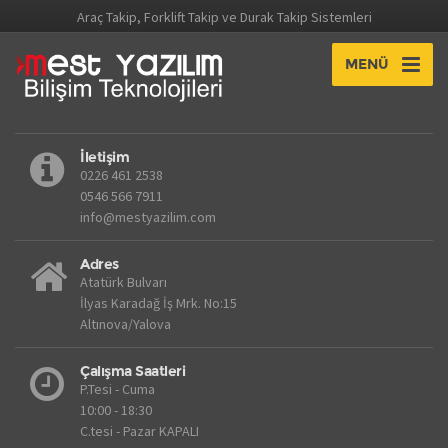
Araç Takip, Forklift Takip ve Durak Takip Sistemleri
MENÜ
İletişim
0226 461 2538
0546 566 7911
info@mestyazilim.com
Adres
Atatürk Bulvarı
İlyas Karadağ İş Mrk. No:15
Altınova/Yalova
Çalışma Saatleri
P.Tesi - Cuma
10:00 - 18:30
C.tesi - Pazar KAPALI