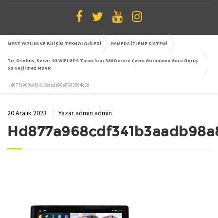
MEST YAZILIM VE BİLİŞİM TEKNOLOJİLERİ
KAMERA İZLEME SİSTEMİ
Tır, Otobüs, Servis 4G WIFI GPS Ticari Araç 360 Derece Çevre Görünümü Gece Görüş
Su Geçirmez MDVR
Hd877a968cdf341b3aadb98a8603094d69
20 Aralık 2023
Yazar
admin admin
Hd877a968cdf341b3aadb98