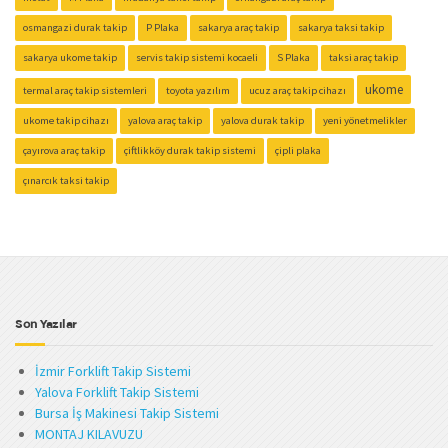
osmangazi durak takip
P Plaka
sakarya araç takip
sakarya taksi takip
sakarya ukome takip
servis takip sistemi kocaeli
S Plaka
taksi araç takip
ukome
termal araç takip sistemleri
toyota yazılım
ucuz araç takip cihazı
ukome takip cihazı
yalova araç takip
yalova durak takip
yeni yönetmelikler
çayırova araç takip
çiftlikköy durak takip sistemi
çipli plaka
çınarcık taksi takip
Son Yazılar
İzmir Forklift Takip Sistemi
Yalova Forklift Takip Sistemi
Bursa İş Makinesi Takip Sistemi
MONTAJ KILAVUZU