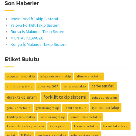
Son Haberler
İzmir Forklift Takip Sistemi
Yalova Forklift Takip Sistemi
Bursa İş Makinesi Takip Sistemi
MONTAJ KILAVUZU
Konya İş Makinesi Takip Sistemi
Etiket Bulutu
adapazarı araç takip
adapazarı servis takip
altınova araç takip
darbe sensörü
armutlu araç takip
autoshow 2017
bursa araç takip
forklift takip sistemi
durak takip sistemi
gebze durak takip
iş makinesi takip
gemlik araç takip
gölcük araç takip
izmit araç takip
kadıköy servis takip
kandıra araç takip
karamürsel araç takip
karasu durak takip sistemi
kiosk yazılım
kocaeli araç takip
kocaeli taksi takip
motat
M Plaka
mudanya taksi takip
orhangazi araç takip