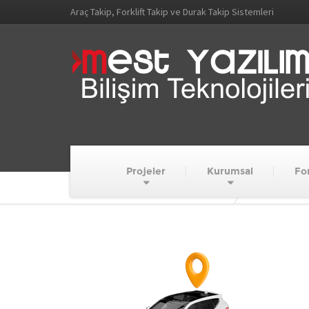
Araç Takip, Forklift Takip ve Durak Takip Sistemleri
Projeler
Kurumsal
For
MEST YAZILIM VE BİLİŞİM TEKNOLOJİLERİ
rentacar takip 