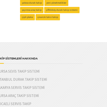
yalova durak takip
yeni yönetmelikler
çayırova araç takip
çiftlikköy durak takip sistemi
çipli plaka
çınarcık taksi takip
KİP SİSTEMLERİ HAKKINDA
URSA SEVİS TAKİP SİSTEMİ
STANBUL DURAK TAKİP SİSTEMİ
AKARYA SERVİS TAKİP SİSTEMİ
URSA ARAÇ TAKİP SİSTEMİ
OCAELİ SERVİS TAKİP