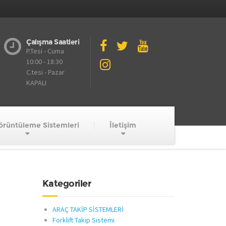
Çalışma Saatleri
P.Tesi - Cuma
10:00 - 18:30
C.tesi - Pazar
KAPALI
örüntüleme Sistemleri
İletişim
Kategoriler
ARAÇ TAKİP SİSTEMLERİ
Forklift Takip Sistemi