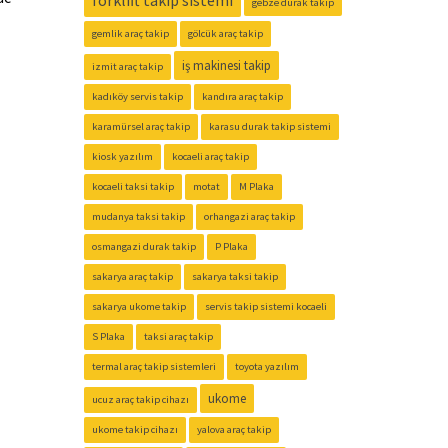
forklift takip sistemi
gebze durak takip
gemlik araç takip
gölcük araç takip
iş makinesi takip
izmit araç takip
kadıköy servis takip
kandıra araç takip
karamürsel araç takip
karasu durak takip sistemi
kiosk yazılım
kocaeli araç takip
kocaeli taksi takip
motat
M Plaka
mudanya taksi takip
orhangazi araç takip
osmangazi durak takip
P Plaka
sakarya araç takip
sakarya taksi takip
sakarya ukome takip
servis takip sistemi kocaeli
S Plaka
taksi araç takip
termal araç takip sistemleri
toyota yazılım
ukome
ucuz araç takip cihazı
ukome takip cihazı
yalova araç takip