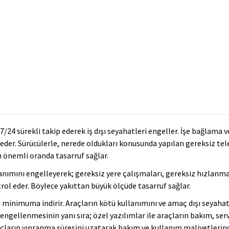
/24 sürekli takip ederek iş dışı seyahatleri engeller. İşe bağlama v
 eder. Sürücülerle, nerede oldukları konusunda yapılan gereksiz te
n önemli oranda tasarruf sağlar.
llanımını engelleyerek; gereksiz yere çalışmaları, gereksiz hızlanma
rol eder. Böylece yakıttan büyük ölçüde tasarruf sağlar.
 minimuma indirir. Araçların kötü kullanımını ve amaç dışı seyahat
ngellenmesinin yanı sıra; özel yazılımlar ile araçların bakım, serv
raçların yıpranma süresini uzatarak bakım ve kullanım maliyetlerin