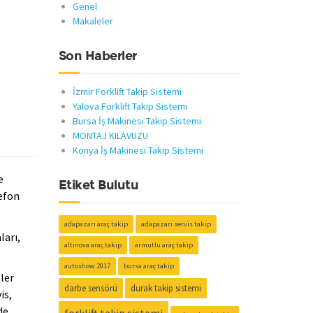
Genel
Makaleler
Son Haberler
İzmir Forklift Takip Sistemi
Yalova Forklift Takip Sistemi
Bursa İş Makinesi Takip Sistemi
MONTAJ KILAVUZU
Konya İş Makinesi Takip Sistemi
e
Etiket Bulutu
lefon
adapazarı araç takip
adapazarı servis takip
ları,
altınova araç takip
armutlu araç takip
autoshow 2017
bursa araç takip
ler
darbe sensörü
durak takip sistemi
is,
de