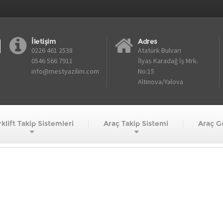
İletişim
Adres
0226 461 2538
Atatürk Bulvarı
0546 566 7911
İlyas Karadağ İş Mrk.
info@mestyazilim.com
No:15
Altınova/Yalova
klift Takip Sistemleri
Araç Takip Sistemi
Araç G
cihazı