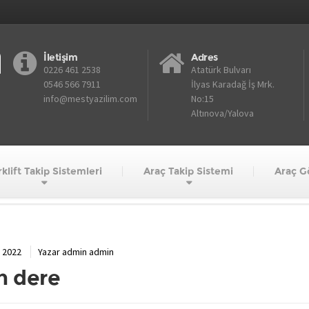
İletişim
Adres
0226 461 2538
Atatürk Bulvarı
0546 566 7911
İlyas Karadağ İş Mrk.
info@mestyazilim.com
No:15
Altınova/Yalova
klift Takip Sistemleri
Araç Takip Sistemi
Araç G
john dere
 2022
Yazar
admin admin
n dere