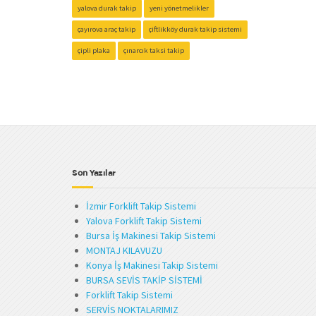
yalova durak takip
yeni yönetmelikler
çayırova araç takip
çiftlikköy durak takip sistemi
çipli plaka
çınarcık taksi takip
Son Yazılar
İzmir Forklift Takip Sistemi
Yalova Forklift Takip Sistemi
Bursa İş Makinesi Takip Sistemi
MONTAJ KILAVUZU
Konya İş Makinesi Takip Sistemi
BURSA SEVİS TAKİP SİSTEMİ
Forklift Takip Sistemi
SERVİS NOKTALARIMIZ