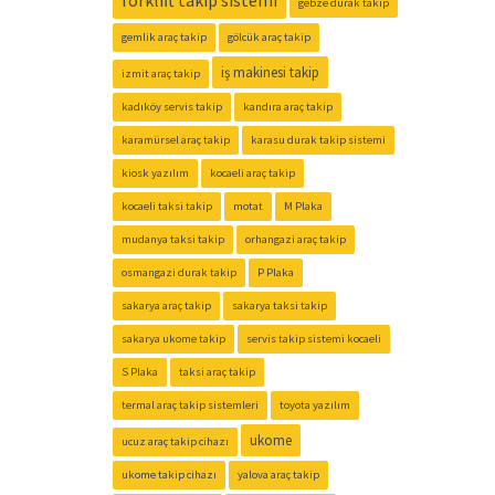
forklift takip sistemi
gebze durak takip
gemlik araç takip
gölcük araç takip
iş makinesi takip
izmit araç takip
kadıköy servis takip
kandıra araç takip
karamürsel araç takip
karasu durak takip sistemi
kiosk yazılım
kocaeli araç takip
kocaeli taksi takip
motat
M Plaka
mudanya taksi takip
orhangazi araç takip
osmangazi durak takip
P Plaka
sakarya araç takip
sakarya taksi takip
sakarya ukome takip
servis takip sistemi kocaeli
S Plaka
taksi araç takip
termal araç takip sistemleri
toyota yazılım
ukome
ucuz araç takip cihazı
ukome takip cihazı
yalova araç takip