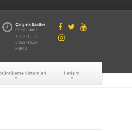
Çalışma Saatleri
P.Tesi - Cuma
10:00 - 18:30
C.tesi - Pazar
KAPALI
örüntüleme Sistemleri
İletişim