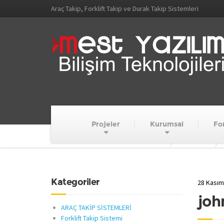
Araç Takip, Forklift Takip ve Durak Takip Sistemleri
Projeler
Kurumsal
For
MEST YAZILIM VE BİLİŞİM TEKNOLOJİLERİ
Haberler
Kategoriler
28 Kasım
joh
ARAÇ TAKİP SİSTEMLERİ
Forklift Takip Sistemi