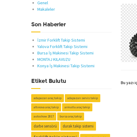
Genel
Makaleler
Son Haberler
İzmir Forklift Takip Sistemi
Yalova Forklift Takip Sistemi
Bursa İş Makinesi Takip Sistemi
MONTAJ KILAVUZU
Konya İş Makinesi Takip Sistemi
Etiket Bulutu
Bu yazı i
adapazarı araç takip
adapazarı servis takip
altınova araç takip
armutlu araç takip
autoshow 2017
bursa araç takip
darbe sensörü
durak takip sistemi