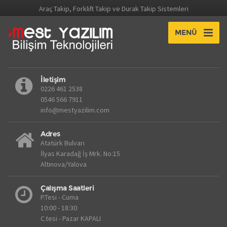
Araç Takip, Forklift Takip ve Durak Takip Sistemleri
MENÜ
İletişim
0226 461 2538
0546 566 7911
info@mestyazilim.com
Adres
Atatürk Bulvarı
İlyas Karadağ İş Mrk. No:15
Altınova/Yalova
Çalışma Saatleri
P.Tesi - Cuma
10:00 - 18:30
C.tesi - Pazar KAPALI