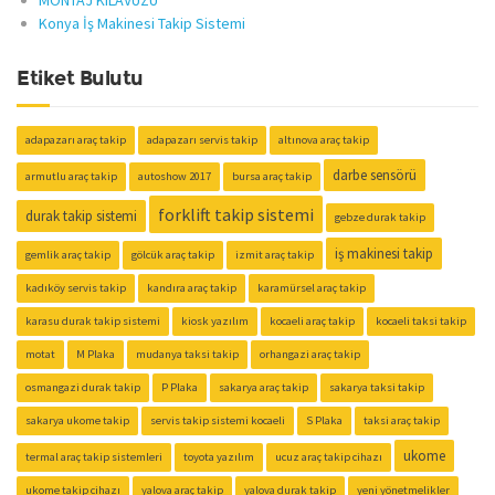
MONTAJ KILAVUZU
Konya İş Makinesi Takip Sistemi
Etiket Bulutu
adapazarı araç takip
adapazarı servis takip
altınova araç takip
darbe sensörü
armutlu araç takip
autoshow 2017
bursa araç takip
forklift takip sistemi
durak takip sistemi
gebze durak takip
iş makinesi takip
gemlik araç takip
gölcük araç takip
izmit araç takip
kadıköy servis takip
kandıra araç takip
karamürsel araç takip
karasu durak takip sistemi
kiosk yazılım
kocaeli araç takip
kocaeli taksi takip
motat
M Plaka
mudanya taksi takip
orhangazi araç takip
osmangazi durak takip
P Plaka
sakarya araç takip
sakarya taksi takip
sakarya ukome takip
servis takip sistemi kocaeli
S Plaka
taksi araç takip
ukome
termal araç takip sistemleri
toyota yazılım
ucuz araç takip cihazı
ukome takip cihazı
yalova araç takip
yalova durak takip
yeni yönetmelikler