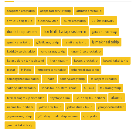
adapazarı araç takip
adapazarı servis takip
altınova araç takip
darbe sensörü
armutlu araç takip
autoshow 2017
bursa araç takip
forklift takip sistemi
durak takip sistemi
gebze durak takip
iş makinesi takip
gemlik araç takip
gölcük araç takip
izmit araç takip
kadıköy servis takip
kandıra araç takip
karamürsel araç takip
karasu durak takip sistemi
kiosk yazılım
kocaeli araç takip
kocaeli taksi takip
motat
M Plaka
mudanya taksi takip
orhangazi araç takip
osmangazi durak takip
P Plaka
sakarya araç takip
sakarya taksi takip
sakarya ukome takip
servis takip sistemi kocaeli
S Plaka
taksi araç takip
ukome
termal araç takip sistemleri
toyota yazılım
ucuz araç takip cihazı
ukome takip cihazı
yalova araç takip
yalova durak takip
yeni yönetmelikler
çayırova araç takip
çiftlikköy durak takip sistemi
çipli plaka
çınarcık taksi takip