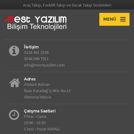
Araç Takip, Forklift Takip ve Durak Takip Sistemleri
MENÜ
İletişim
0226 461 2538
0546 566 7911
info@mestyazilim.com
Adres
Atatürk Bulvarı
İlyas Karadağ İş Mrk. No:15
Altınova/Yalova
Çalışma Saatleri
P.Tesi - Cuma
10:00 - 18:30
C.tesi - Pazar KAPALI