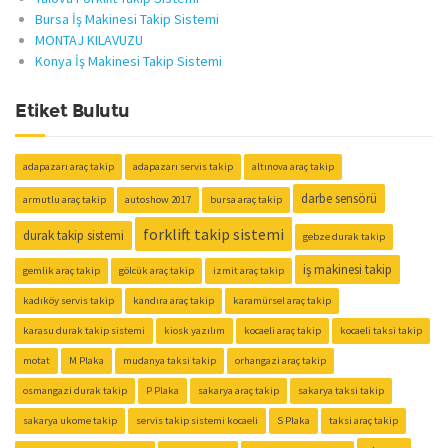
Bursa İş Makinesi Takip Sistemi
MONTAJ KILAVUZU
Konya İş Makinesi Takip Sistemi
Etiket Bulutu
adapazarı araç takip
adapazarı servis takip
altınova araç takip
darbe sensörü
armutlu araç takip
autoshow 2017
bursa araç takip
forklift takip sistemi
durak takip sistemi
gebze durak takip
iş makinesi takip
gemlik araç takip
gölcük araç takip
izmit araç takip
kadıköy servis takip
kandıra araç takip
karamürsel araç takip
karasu durak takip sistemi
kiosk yazılım
kocaeli araç takip
kocaeli taksi takip
motat
M Plaka
mudanya taksi takip
orhangazi araç takip
osmangazi durak takip
P Plaka
sakarya araç takip
sakarya taksi takip
sakarya ukome takip
servis takip sistemi kocaeli
S Plaka
taksi araç takip