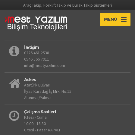
Araç Takip, Forklift Takip ve Durak Takip Sistemleri
MENÜ
İletişim
0226 461 2538
0546 566 7911
info@mestyazilim.com
Adres
Atatürk Bulvarı
İlyas Karadağ İş Mrk. No:15
Altınova/Yalova
Çalışma Saatleri
P.Tesi - Cuma
10:00 - 18:30
C.tesi - Pazar KAPALI