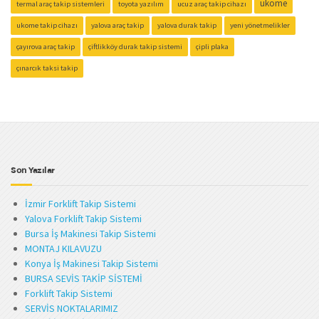
ukome
termal araç takip sistemleri
toyota yazılım
ucuz araç takip cihazı
ukome takip cihazı
yalova araç takip
yalova durak takip
yeni yönetmelikler
çayırova araç takip
çiftlikköy durak takip sistemi
çipli plaka
çınarcık taksi takip
Son Yazılar
İzmir Forklift Takip Sistemi
Yalova Forklift Takip Sistemi
Bursa İş Makinesi Takip Sistemi
MONTAJ KILAVUZU
Konya İş Makinesi Takip Sistemi
BURSA SEVİS TAKİP SİSTEMİ
Forklift Takip Sistemi
SERVİS NOKTALARIMIZ