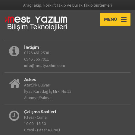
Araç Takip, Forklift Takip ve Durak Takip Sistemleri
MENÜ
İletişim
0226 461 2538
0546 566 7911
info@mestyazilim.com
Adres
Atatürk Bulvarı
İlyas Karadağ İş Mrk. No:15
Altınova/Yalova
Çalışma Saatleri
P.Tesi - Cuma
10:00 - 18:30
C.tesi - Pazar KAPALI