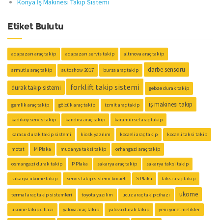
Konya İş Makinesi Takip Sistemi
Etiket Bulutu
adapazarı araç takip
adapazarı servis takip
altınova araç takip
darbe sensörü
armutlu araç takip
autoshow 2017
bursa araç takip
forklift takip sistemi
durak takip sistemi
gebze durak takip
iş makinesi takip
gemlik araç takip
gölcük araç takip
izmit araç takip
kadıköy servis takip
kandıra araç takip
karamürsel araç takip
karasu durak takip sistemi
kiosk yazılım
kocaeli araç takip
kocaeli taksi takip
motat
M Plaka
mudanya taksi takip
orhangazi araç takip
osmangazi durak takip
P Plaka
sakarya araç takip
sakarya taksi takip
sakarya ukome takip
servis takip sistemi kocaeli
S Plaka
taksi araç takip
ukome
termal araç takip sistemleri
toyota yazılım
ucuz araç takip cihazı
ukome takip cihazı
yalova araç takip
yalova durak takip
yeni yönetmelikler