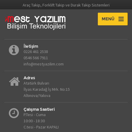
Araç Takip, Forklift Takip ve Durak Takip Sistemleri
MENÜ
İletişim
0226 461 2538
0546 566 7911
info@mestyazilim.com
Adres
Atatürk Bulvarı
İlyas Karadağ İş Mrk. No:15
Altınova/Yalova
Çalışma Saatleri
P.Tesi - Cuma
10:00 - 18:30
C.tesi - Pazar KAPALI