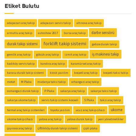
Etiket Bulutu
adapazarı araç takip
adapazarı servis takip
altınova araç takip
darbe sensörü
armutlu araç takip
autoshow 2017
bursa araç takip
forklift takip sistemi
durak takip sistemi
gebze durak takip
iş makinesi takip
gemlik araç takip
gölcük araç takip
izmit araç takip
kadıköy servis takip
kandıra araç takip
karamürsel araç takip
karasu durak takip sistemi
kiosk yazılım
kocaeli araç takip
kocaeli taksi takip
motat
M Plaka
mudanya taksi takip
orhangazi araç takip
osmangazi durak takip
P Plaka
sakarya araç takip
sakarya taksi takip
sakarya ukome takip
servis takip sistemi kocaeli
S Plaka
taksi araç takip
ukome
termal araç takip sistemleri
toyota yazılım
ucuz araç takip cihazı
ukome takip cihazı
yalova araç takip
yalova durak takip
yeni yönetmelikler
çayırova araç takip
çiftlikköy durak takip sistemi
çipli plaka