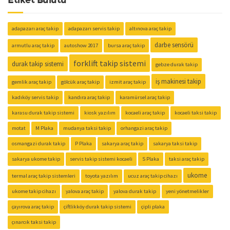
Etiket Bulutu
adapazarı araç takip
adapazarı servis takip
altınova araç takip
darbe sensörü
armutlu araç takip
autoshow 2017
bursa araç takip
forklift takip sistemi
durak takip sistemi
gebze durak takip
iş makinesi takip
gemlik araç takip
gölcük araç takip
izmit araç takip
kadıköy servis takip
kandıra araç takip
karamürsel araç takip
karasu durak takip sistemi
kiosk yazılım
kocaeli araç takip
kocaeli taksi takip
motat
M Plaka
mudanya taksi takip
orhangazi araç takip
osmangazi durak takip
P Plaka
sakarya araç takip
sakarya taksi takip
sakarya ukome takip
servis takip sistemi kocaeli
S Plaka
taksi araç takip
ukome
termal araç takip sistemleri
toyota yazılım
ucuz araç takip cihazı
ukome takip cihazı
yalova araç takip
yalova durak takip
yeni yönetmelikler
çayırova araç takip
çiftlikköy durak takip sistemi
çipli plaka
çınarcık taksi takip