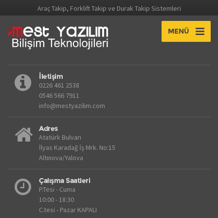
Araç Takip, Forklift Takip ve Durak Takip Sistemleri
MENÜ
İletişim
0226 461 2538
0546 566 7911
info@mestyazilim.com
Adres
Atatürk Bulvarı
İlyas Karadağ İş Mrk. No:15
Altınova/Yalova
Çalışma Saatleri
P.Tesi - Cuma
10:00 - 18:30
C.tesi - Pazar KAPALI