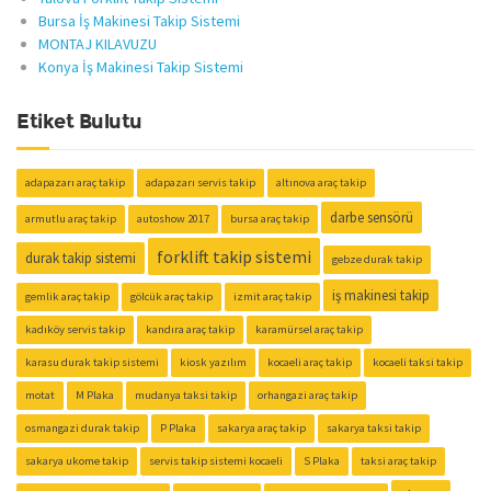
Bursa İş Makinesi Takip Sistemi
MONTAJ KILAVUZU
Konya İş Makinesi Takip Sistemi
Etiket Bulutu
adapazarı araç takip
adapazarı servis takip
altınova araç takip
darbe sensörü
armutlu araç takip
autoshow 2017
bursa araç takip
forklift takip sistemi
durak takip sistemi
gebze durak takip
iş makinesi takip
gemlik araç takip
gölcük araç takip
izmit araç takip
kadıköy servis takip
kandıra araç takip
karamürsel araç takip
karasu durak takip sistemi
kiosk yazılım
kocaeli araç takip
kocaeli taksi takip
motat
M Plaka
mudanya taksi takip
orhangazi araç takip
osmangazi durak takip
P Plaka
sakarya araç takip
sakarya taksi takip
sakarya ukome takip
servis takip sistemi kocaeli
S Plaka
taksi araç takip