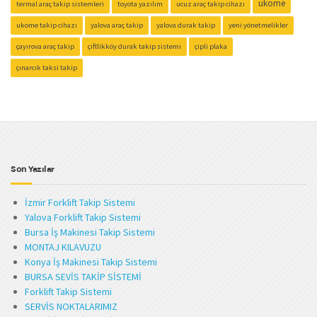
ukome
termal araç takip sistemleri
toyota yazılım
ucuz araç takip cihazı
ukome takip cihazı
yalova araç takip
yalova durak takip
yeni yönetmelikler
çayırova araç takip
çiftlikköy durak takip sistemi
çipli plaka
çınarcık taksi takip
Son Yazılar
İzmir Forklift Takip Sistemi
Yalova Forklift Takip Sistemi
Bursa İş Makinesi Takip Sistemi
MONTAJ KILAVUZU
Konya İş Makinesi Takip Sistemi
BURSA SEVİS TAKİP SİSTEMİ
Forklift Takip Sistemi
SERVİS NOKTALARIMIZ