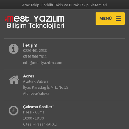
Araç Takip, Forklift Takip ve Durak Takip Sistemleri
MENÜ
İletişim
0226 461 2538
0546 566 7911
info@mestyazilim.com
Adres
Atatürk Bulvarı
İlyas Karadağ İş Mrk. No:15
Altınova/Yalova
Çalışma Saatleri
P.Tesi - Cuma
10:00 - 18:30
C.tesi - Pazar KAPALI