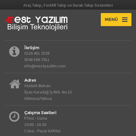
Araç Takip, Forklift Takip ve Durak Takip Sistemleri
MENÜ
İletişim
0226 461 2538
0546 566 7911
info@mestyazilim.com
Adres
Atatürk Bulvarı
İlyas Karadağ İş Mrk. No:15
Altınova/Yalova
Çalışma Saatleri
P.Tesi - Cuma
10:00 - 18:30
C.tesi - Pazar KAPALI