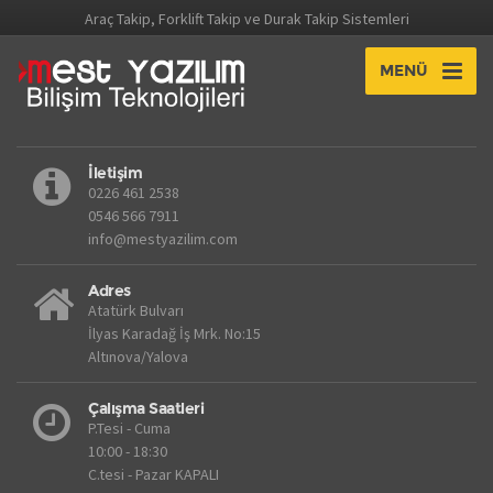
Araç Takip, Forklift Takip ve Durak Takip Sistemleri
MENÜ
İletişim
0226 461 2538
0546 566 7911
info@mestyazilim.com
Adres
Atatürk Bulvarı
İlyas Karadağ İş Mrk. No:15
Altınova/Yalova
Çalışma Saatleri
P.Tesi - Cuma
10:00 - 18:30
C.tesi - Pazar KAPALI