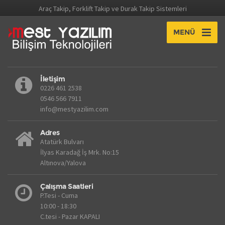
Araç Takip, Forklift Takip ve Durak Takip Sistemleri
MENÜ
İletişim
0226 461 2538
0546 566 7911
info@mestyazilim.com
Adres
Atatürk Bulvarı
İlyas Karadağ İş Mrk. No:15
Altınova/Yalova
Çalışma Saatleri
P.Tesi - Cuma
10:00 - 18:30
C.tesi - Pazar KAPALI