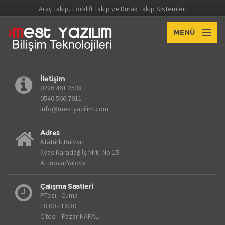
Araç Takip, Forklift Takip ve Durak Takip Sistemleri
MENÜ
İletişim
0226 461 2538
0546 566 7911
info@mestyazilim.com
Adres
Atatürk Bulvarı
İlyas Karadağ İş Mrk. No:15
Altınova/Yalova
Çalışma Saatleri
P.Tesi - Cuma
10:00 - 18:30
C.tesi - Pazar KAPALI