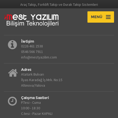
Araç Takip, Forklift Takip ve Durak Takip Sistemleri
MENÜ
İletişim
0226 461 2538
0546 566 7911
info@mestyazilim.com
Adres
Atatürk Bulvarı
İlyas Karadağ İş Mrk. No:15
Altınova/Yalova
Çalışma Saatleri
P.Tesi - Cuma
10:00 - 18:30
C.tesi - Pazar KAPALI