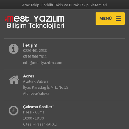
Araç Takip, Forklift Takip ve Durak Takip Sistemleri
MENÜ
İletişim
0226 461 2538
0546 566 7911
info@mestyazilim.com
Adres
Atatürk Bulvarı
İlyas Karadağ İş Mrk. No:15
Altınova/Yalova
Çalışma Saatleri
P.Tesi - Cuma
10:00 - 18:30
C.tesi - Pazar KAPALI