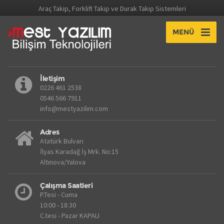
Araç Takip, Forklift Takip ve Durak Takip Sistemleri
MENÜ
İletişim
0226 461 2538
0546 566 7911
info@mestyazilim.com
Adres
Atatürk Bulvarı
İlyas Karadağ İş Mrk. No:15
Altınova/Yalova
Çalışma Saatleri
P.Tesi - Cuma
10:00 - 18:30
C.tesi - Pazar KAPALI