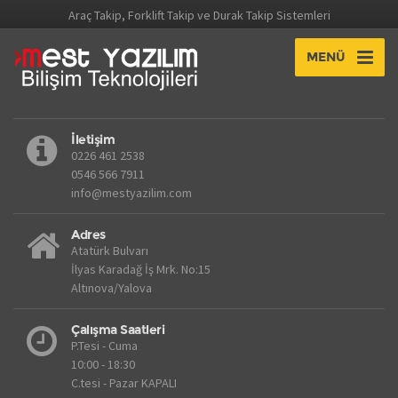
Araç Takip, Forklift Takip ve Durak Takip Sistemleri
MENÜ
İletişim
0226 461 2538
0546 566 7911
info@mestyazilim.com
Adres
Atatürk Bulvarı
İlyas Karadağ İş Mrk. No:15
Altınova/Yalova
Çalışma Saatleri
P.Tesi - Cuma
10:00 - 18:30
C.tesi - Pazar KAPALI