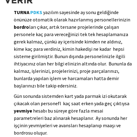
VERİR
TURNA
PDKS
yazılım sayesinde ay sonu geldiğinde
önünüze otomatik olarak hazırlanmış personellerinizin
bordro
ları çıkar, artık tersane projelerinde çalışan
personele kaç para vereceğinizi tek tek hesaplamanıza
gerek kalmaz, çünkü ay içerisinde kimden ne aldınız,
kime kaç para verdiniz, kimin hakedişi ne kadar hepsi
sisteme girilmiştir. Bunun dışında personelinizle ilgili
ihtiyacınız olan her bilgi elinizin altında olur. Bununla da
kalmaz, işlerinizi, projelerinizi, proje parçalarınızı,
bunlarda yapılan işlem ve harcamaları hatta demir
başlarınızı bile takip edersiniz.
Gün sonunda sistemden kart yada parmak izi okutarak
çıkacak olan personefl kaç saat erken yada geç çıktıysa
yevmiye
hesabı bu süreye göre fazla mesai
parametreleri baz alınarak hesaplanır. Ay sonunda her
işçinin yevmiyeleri ve avansları hesaplanıp maaşı ve
bordrosu oluşur.