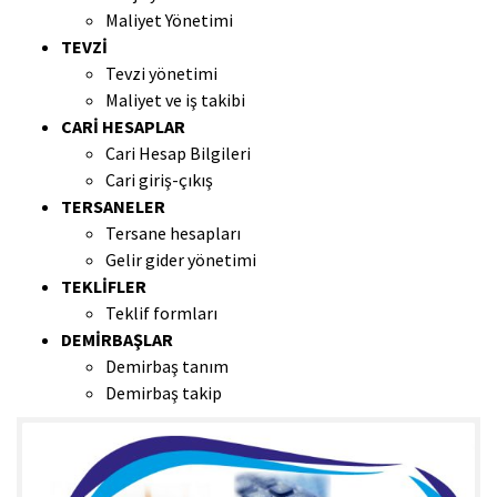
Maliyet Yönetimi
TEVZİ
Tevzi yönetimi
Maliyet ve iş takibi
CARİ HESAPLAR
Cari Hesap Bilgileri
Cari giriş-çıkış
TERSANELER
Tersane hesapları
Gelir gider yönetimi
TEKLİFLER
Teklif formları
DEMİRBAŞLAR
Demirbaş tanım
Demirbaş takip