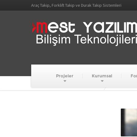
Araç Takip, Forklift Takip ve Durak Takip Sistemleri
Projeler
Kurumsal
For
MEST YAZILIM VE BİLİŞİM TEKNOLOJİLERİ
motorcycle-ba