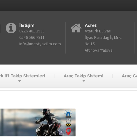
İletişim
Adres
0226 461 2538
Atatürk Bulvarı
0546 566 7911
İlyas Karadağ İş Mrk.
info@mestyazilim.com
No:15
Altınova/Yalova
klift Takip Sistemleri
Araç Takip Sistemi
Araç G
nner2