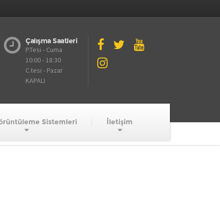
Çalışma Saatleri
P.Tesi - Cuma
10:00 - 18:30
C.tesi - Pazar
KAPALI
örüntüleme Sistemleri
İletişim