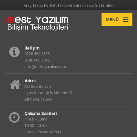
Araç Takip, Forklift Takip ve Durak Takip Sistemleri
MENÜ
İletişim
0226 461 2538
0546 566 7911
info@mestyazilim.com
Adres
Atatürk Bulvarı
İlyas Karadağ İş Mrk. No:15
Altınova/Yalova
Çalışma Saatleri
P.Tesi - Cuma
10:00 - 18:30
C.tesi - Pazar KAPALI