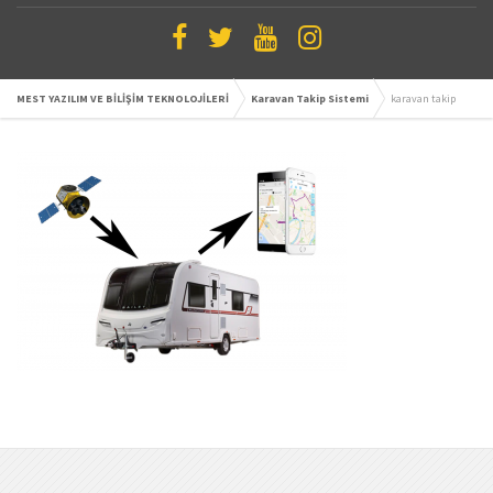
MEST YAZILIM VE BİLİŞİM TEKNOLOJİLERİ
Karavan Takip Sistemi
karavan takip